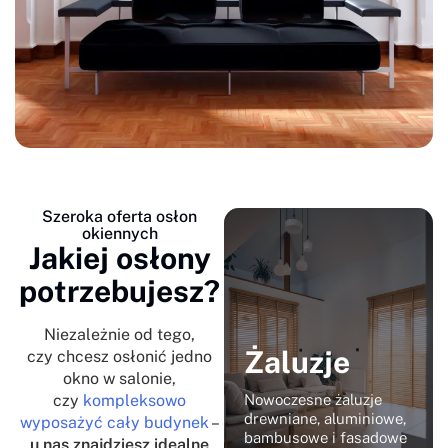
Szeroka oferta osłon
okiennych
Jakiej osłony
potrzebujesz?
Niezależnie od tego,
Żaluzje
czy chcesz osłonić jedno
okno w salonie,
czy
kompleksowo
Nowoczesne żaluzje
drewniane, aluminiowe,
wyposażyć cały budynek
–
bambusowe i fasadowe
u nas znajdziesz idealne