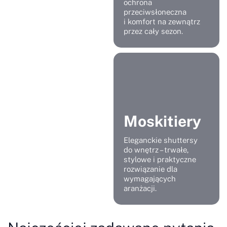
ochrona
przeciwsłoneczna
i komfort na zewnątrz
przez cały sezon.
Moskitiery
Eleganckie shuttersy
do wnętrz – trwałe,
stylowe i praktyczne
rozwiązanie dla
wymagających
aranżacji.