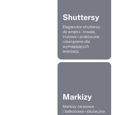
Shuttersy
Eleganckie shuttersy
do wnętrz – trwałe,
stylowe i praktyczne
rozwiązanie dla
wymagających
aranżacji.
Markizy
Markizy tarasowe
i balkonowe – skuteczna