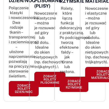
DZIEŃ/NOC
PLISOWANE
RZYMSKIE
MATERIAŁ
(PLISY)
Połączenie
Rolety,
Nowoczesne
klasyki
które
i elastyczne
Nowoczesne
i nowoczesności.
łączą
– można
i elastyczne
Dwa
funkcję
je rozsuwać
– można
rodzaje
dekoracyjną
od góry
je rozsuwać
tkanin –
z praktyczną.
lub
od góry
transparentnej
Po podciągnięciu
od dołu.
lub
i zaciemniającej
tworzą
Idealne
od dołu.
–
efektowne
do okien
Idealne
ułożone
fałdy –
nietypowych
do okien
naprzemiennie
jak
(np. dachowy
nietypowych
pozwalają
firana
trójkątnych).
(np. dachowych,
na precyzyjne
lub
trójkątnych).\
sterowanie
zasłona.​
ZOBAC
ROLET
światłem.
ZOBACZ
MATERIAŁ
ROLETY
ZOBACZ
PLISOWANE
ROLETY
ZOBACZ
RZYMSKIE
ROLETY
DZIEŃ/NOC