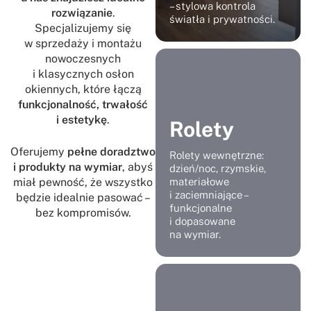
– stylowa kontrola
rozwiązanie
.
światła i prywatności.
Specjalizujemy się
w sprzedaży i montażu
nowoczesnych
i klasycznych osłon
okiennych, które łączą
funkcjonalność, trwałość
i estetykę
.
Rolety
Oferujemy
pełne doradztwo
Rolety wewnętrzne:
i produkty na wymiar
, abyś
dzień/noc, rzymskie,
miał pewność, że wszystko
materiałowe
i zaciemniające –
będzie idealnie pasować –
funkcjonalne
bez kompromisów.
i dopasowane
na wymiar.