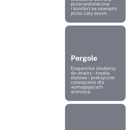
przeciwsłoneczna
i komfort na zewnątrz
przez cały sezon.
Pergole
Eleganckie shuttersy
do wnętrz – trwałe,
stylowe i praktyczne
rozwiązanie dla
wymagających
aranżacji.