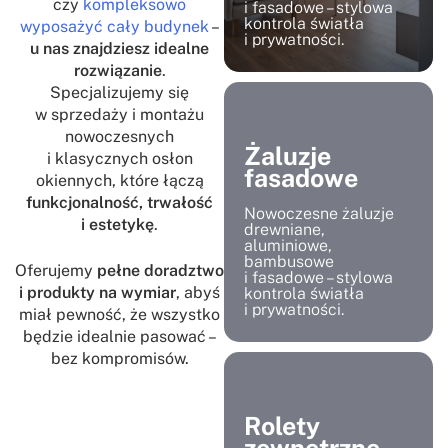
czy
kompleksowo
i fasadowe – stylowa
kontrola światła
wyposażyć cały budynek
–
i prywatności.
u nas znajdziesz idealne
rozwiązanie
.
Specjalizujemy się
w sprzedaży i montażu
nowoczesnych
Żaluzje
i klasycznych osłon
fasadowe
okiennych, które łączą
funkcjonalność, trwałość
Nowoczesne żaluzje
i estetykę
.
drewniane,
aluminiowe,
bambusowe
Oferujemy
pełne doradztwo
i fasadowe – stylowa
i produkty na wymiar
, abyś
kontrola światła
i prywatności.
miał pewność, że wszystko
będzie idealnie pasować –
bez kompromisów.
Rolety
zewnętrzne