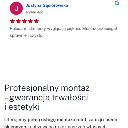
Kat Ho-Su
a year ago
Pełen profesjonalizm , dbałość o każdy nawet 
najmniejszy szczegół .Shuttersy są piękne , bardzo 
starannie wykonane. Montaż szybki i bezproblemowy . 
Polecam
Profesjonalny montaż
– gwarancja trwałości
i estetyki
Oferujemy
pełną usługę montażu rolet, żaluzji i osłon
okiennych
, realizowaną przez naszych własnych