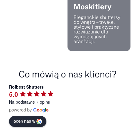
Moskitiery
Eleganckie shuttersy
do wnętrz – trwałe,
stylowe i praktyczne
rozwiązanie dla
wymagających
aranżacji.
Co mówią o nas klienci?
Rolbest Shutters
5.0
Na podstawie 7 opinii
powered by
G
o
o
g
l
e
oceń nas w