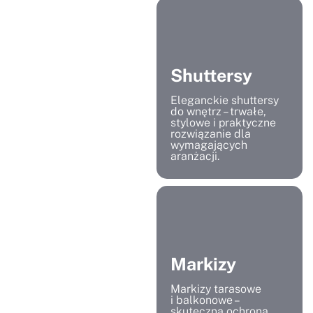
Shuttersy
Eleganckie shuttersy
do wnętrz – trwałe,
stylowe i praktyczne
rozwiązanie dla
wymagających
aranżacji.
Markizy
Markizy tarasowe
i balkonowe –
skuteczna ochrona