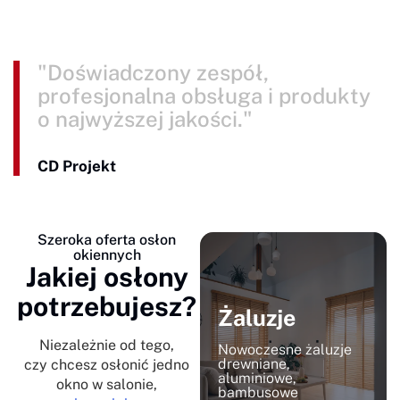
"Doświadczony zespół,
profesjonalna obsługa i produkty
o najwyższej jakości."
CD Projekt
Szeroka oferta osłon
okiennych
Jakiej osłony
potrzebujesz?
Żaluzje
Niezależnie od tego,
Nowoczesne żaluzje
drewniane,
czy chcesz osłonić jedno
aluminiowe,
okno w salonie,
bambusowe