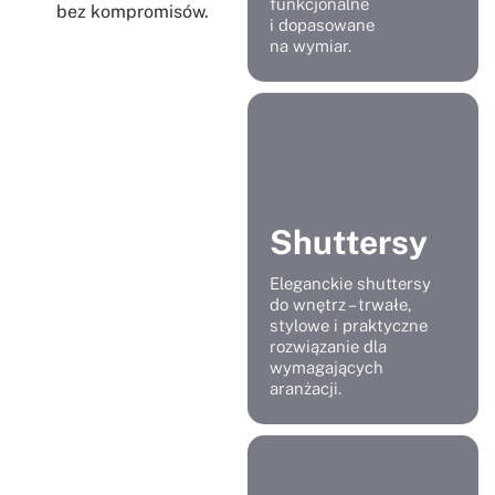
funkcjonalne
bez kompromisów.
i dopasowane
na wymiar.
Shuttersy
Eleganckie shuttersy
do wnętrz – trwałe,
stylowe i praktyczne
rozwiązanie dla
wymagających
aranżacji.