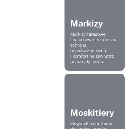
Markizy
Markizy tarasowe
i balkonowe – skuteczna
ochrona
przeciwsłoneczna
i komfort na zewnątrz
przez cały sezon.
Moskitiery
Eleganckie shuttersy
do wnętrz – trwałe,