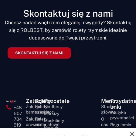
Skontaktuj się z nami
Chcesz nadać wnętrzom elegancji i wygody? Skontaktuj
się z ROLBEST, by zamówić rolety rzymskie idealnie
dopasowane do Twojej przestrzeni.
SKONTAKTUJ SIĘ Z NAMI
Żaluzje
Rolety
Pozostałe
Menu
Przydatn
linki
Żaluzje
Rolety
Shuttersy
Strona
+48
bambusowe
dzień/noc
główna
Polityka
507
Markizy
prywatności
704
Żaluzje
Rolety
O
Moskitiery
drewniane
materiałowe
nas
919
Regulamin
Pergole
Żaluzje
Rolety
Oferta
×
FAQ
biuro@rolbest.pl