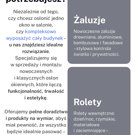
Niezależnie od tego,
Żaluzje
czy chcesz osłonić jedno
okno w salonie,
czy
kompleksowo
Nowoczesne żaluzje
drewniane, aluminiowe,
wyposażyć cały budynek
–
bambusowe i fasadowe
u nas znajdziesz idealne
– stylowa kontrola
rozwiązanie
.
światła i prywatności.
Specjalizujemy się
w sprzedaży i montażu
nowoczesnych
i klasycznych osłon
okiennych, które łączą
funkcjonalność, trwałość
i estetykę
.
Rolety
Oferujemy
pełne doradztwo
Rolety wewnętrzne:
i produkty na wymiar
, abyś
dzień/noc, rzymskie,
miał pewność, że wszystko
materiałowe
i zaciemniające –
będzie idealnie pasować –