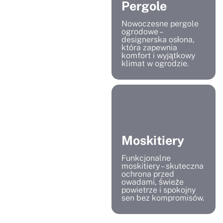
Pergole
Nowoczesne pergole
ogrodowe –
designerska osłona,
która zapewnia
komfort i wyjątkowy
klimat w ogrodzie.
Moskitiery
Funkcjonalne
moskitiery – skuteczna
ochrona przed
owadami, świeże
powietrze i spokojny
sen bez kompromisów.