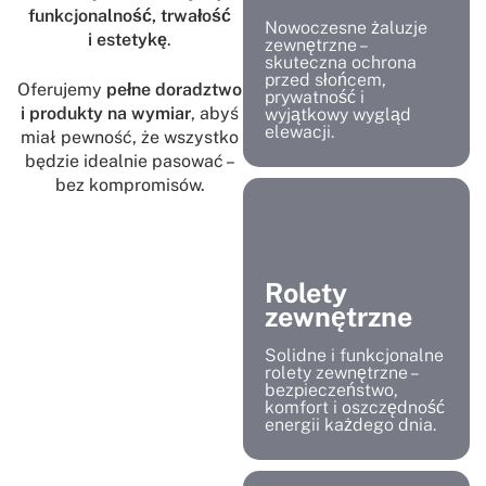
funkcjonalność, trwałość
Nowoczesne żaluzje
i estetykę
.
zewnętrzne –
skuteczna ochrona
przed słońcem,
Oferujemy
pełne doradztwo
prywatność i
i produkty na wymiar
, abyś
wyjątkowy wygląd
elewacji.
miał pewność, że wszystko
będzie idealnie pasować –
bez kompromisów.
Rolety
zewnętrzne
Solidne i funkcjonalne
rolety zewnętrzne –
bezpieczeństwo,
komfort i oszczędność
energii każdego dnia.