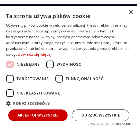
×
Ta strona używa plików cookie
Żaluzje
Rolety
Pozostałe
Menu
Przydatn
Używamy plików cookie w celu personalizacji treści, reklam i analizy
linki
Żaluzje
Rolety
Shuttersy
Strona
naszego ruchu. Udostępniamy również informacje o tym, jak
+48
bambusowe
dzień/noc
główna
Polityka
korzystasz z naszej witryny, naszym partnerom reklamowym i
507
Markizy
prywatności
analitycznym, którzy mogą łączyć je z innymi informacjami, które im
704
Żaluzje
Rolety
O
Moskitiery
przekazałeś lub które zebrali w wyniku korzystania przez Ciebie z ich
drewniane
materiałowe
nas
919
Regulamin
Pergole
usług.
Dowiedz się więcej
Żaluzje
Rolety
Oferta
FAQ
biuro@rolbest.pl
aluminiowe
rzymskie
Nasze
Darmowa
NIEZBĘDNE
WYDAJNOŚĆ
Żaluzje
Rolety
realizacje
wycena
fasadowe
plisowane
Porady i
TARGETOWANIE
FUNKCJONALNOŚĆ
(pilsy)
Żaluzje
inspiracje
pionowe
Rolety
Kontakt
zewnętrzne
NIESKLASYFIKOWANE
Dla
Rolety
inwestorów i
POKAŻ SZCZEGÓŁY
screen
developerów
AKCEPTUJ WSZYSTKIE
ODRZUĆ WSZYSTKIE
POWERED BY COOKIESCRIPT
Copyright © ROLBEST 2025.
realizacja:
creanova.pl
Wszelkie prawa zastrzeżone.