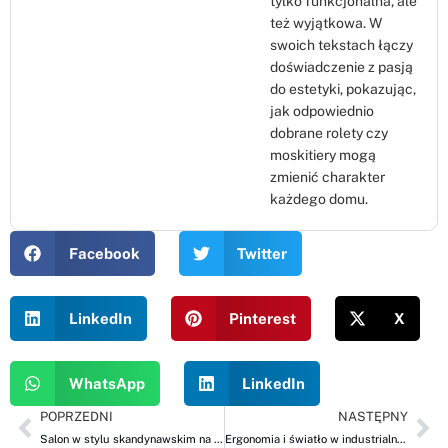
tylko funkcjonalna, ale
też wyjątkowa. W
swoich tekstach łączy
doświadczenie z pasją
do estetyki, pokazując,
jak odpowiednio
dobrane rolety czy
moskitiery mogą
zmienić charakter
każdego domu.
Facebook
Twitter
LinkedIn
Pinterest
X
WhatsApp
LinkedIn
POPRZEDNI
NASTĘPNY
Salon w stylu skandynawskim na jesień – przytulność i światło, czyli rolety plisowane (plisy), shuttersy i żaluzje drewniane od ROLBEST
Ergonomia i światło w industrialnej kuchni – żaluzje drewniane, shuttersy i żaluzje fasadowe ROLBEST na jesień