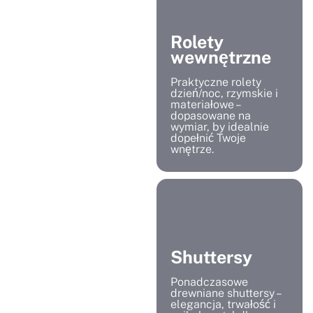
Rolety
wewnętrzne
Praktyczne rolety
dzień/noc, rzymskie i
materiałowe –
dopasowane na
wymiar, by idealnie
dopełnić Twoje
wnętrze.
Shuttersy
Ponadczasowe
drewniane shuttersy –
elegancja, trwałość i