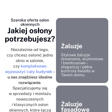
Szeroka oferta osłon
okiennych
Jakiej osłony
potrzebujesz?
Żaluzje
Niezależnie od tego,
Stylowe żaluzje
czy chcesz osłonić jedno
drewniane, aluminiowe
okno w salonie,
i bambusowe –
czy
kompleksowo
elegancja i pełna
kontrola światła w
wyposażyć cały budynek
–
Twoim domu.
u nas znajdziesz idealne
rozwiązanie
.
Specjalizujemy się
w sprzedaży i montażu
nowoczesnych
Żaluzje
i klasycznych osłon
fasadowe
okiennych, które łączą