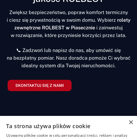
Zwiększ bezpieczeństwo, popraw komfort termiczny
i ciesz się prywatnością w swoim domu. Wybierz
rolety
zewnętrzne ROLBEST w Piasecznie
i zainwestuj
w rozwiązanie, które przyniesie korzyści przez lata.
📞 Zadzwoń lub napisz do nas, aby umówić się
na bezpłatny pomiar. Nasz doradca pomoże Ci wybrać
idealny system dla Twojej nieruchomości.
SKONTAKTUJ SIĘ Z NAMI
×
Ta strona używa plików cookie
Żaluzje
Rolety
Pozostałe
Menu
Przydatn
Używamy plików cookie w celu personalizacji treści, reklam i analizy