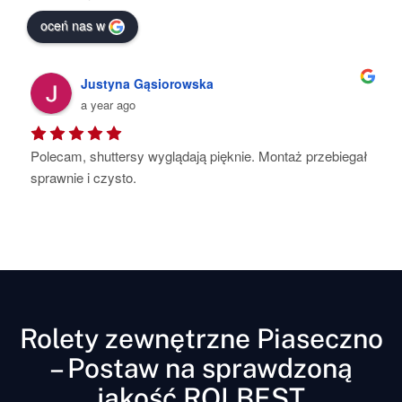
oceń nas w
Kat Ho-Su
a year ago
ebiegał 
Pełen profesjonalizm , dbałość o każdy nawet 
najmniejszy szczegół .Shuttersy są piękne , bardzo 
starannie wykonane. Montaż szybki i bezproblemowy .
Polecam
Rolety zewnętrzne Piaseczno
– Postaw na sprawdzoną
jakość ROLBEST