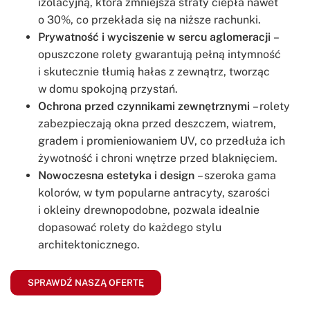
izolacyjną, która zmniejsza straty ciepła nawet
o 30%, co przekłada się na niższe rachunki.
Prywatność i wyciszenie w sercu aglomeracji
–
opuszczone rolety gwarantują pełną intymność
i skutecznie tłumią hałas z zewnątrz, tworząc
w domu spokojną przystań.
Ochrona przed czynnikami zewnętrznymi
– rolety
zabezpieczają okna przed deszczem, wiatrem,
gradem i promieniowaniem UV, co przedłuża ich
żywotność i chroni wnętrze przed blaknięciem.
Nowoczesna estetyka i design
– szeroka gama
kolorów, w tym popularne antracyty, szarości
i okleiny drewnopodobne, pozwala idealnie
dopasować rolety do każdego stylu
architektonicznego.
SPRAWDŹ NASZĄ OFERTĘ