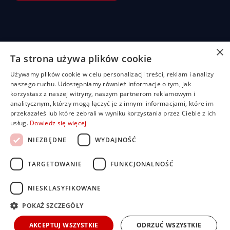
×
Ta strona używa plików cookie
Żaluzje
Rolety
Pozostałe
Menu
Przydatn
Używamy plików cookie w celu personalizacji treści, reklam i analizy
linki
Żaluzje
Rolety
Shuttersy
Strona
+48
naszego ruchu. Udostępniamy również informacje o tym, jak
bambusowe
dzień/noc
główna
Polityka
507
korzystasz z naszej witryny, naszym partnerom reklamowym i
Markizy
prywatności
704
Żaluzje
Rolety
O
analitycznym, którzy mogą łączyć je z innymi informacjami, które im
Moskitiery
drewniane
materiałowe
nas
919
Regulamin
przekazałeś lub które zebrali w wyniku korzystania przez Ciebie z ich
Pergole
usług.
Dowiedz się więcej
Żaluzje
Rolety
Oferta
FAQ
biuro@rolbest.pl
aluminiowe
rzymskie
Nasze
Darmowa
NIEZBĘDNE
WYDAJNOŚĆ
Żaluzje
Rolety
realizacje
wycena
fasadowe
plisowane
Porady i
(pilsy)
TARGETOWANIE
FUNKCJONALNOŚĆ
Żaluzje
inspiracje
pionowe
Rolety
Kontakt
zewnętrzne
NIESKLASYFIKOWANE
Dla
Rolety
inwestorów i
POKAŻ SZCZEGÓŁY
screen
developerów
AKCEPTUJ WSZYSTKIE
ODRZUĆ WSZYSTKIE