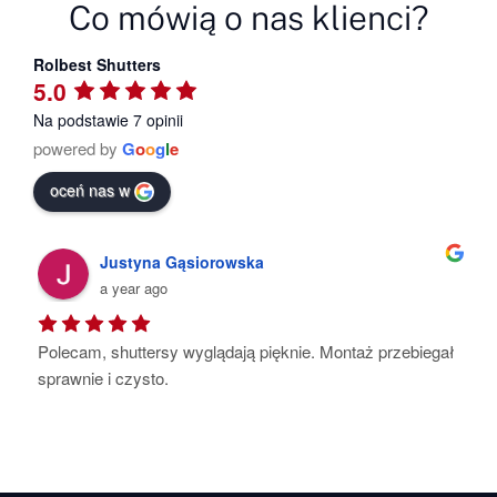
Co mówią o nas klienci?
Rolbest Shutters
5.0
Na podstawie 7 opinii
powered by
G
o
o
g
l
e
oceń nas w
Kat Ho-Su
a year ago
ontaż przebiegał 
Pełen profesjonalizm , dbałość o każdy nawet
najmniejszy szczegół .Shuttersy są piękne , 
starannie wykonane. Montaż szybki i bezprob
Polecam