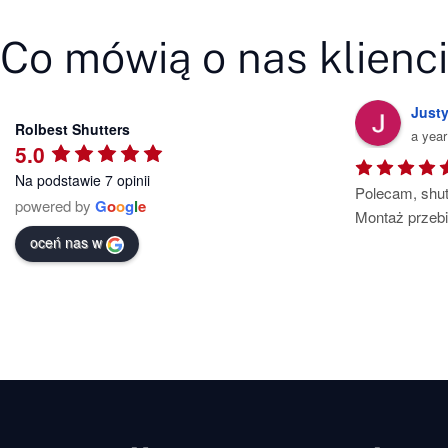
Co mówią o nas klienc
Montaż Rolet
Roma
Rolbest Shutters
a year ago
2 yea
5.0
Na podstawie 7 opinii
Współpraca z nimi to czysta przyjemność  
Żaluzje alumi
powered by
G
o
o
g
l
e
🙂
wykonano ora
starannością, 
oceń nas w
o satysfakcję 
polecam.