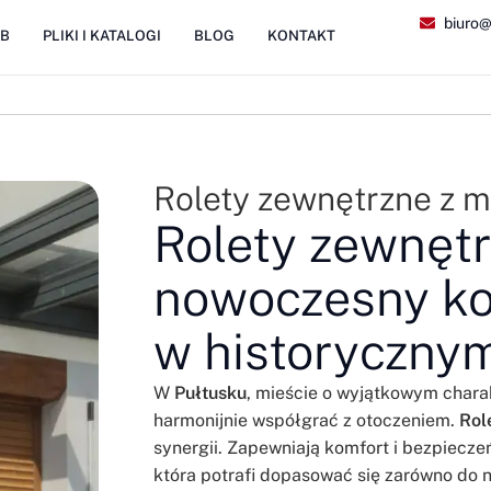
biuro@
2B
PLIKI I KATALOGI
BLOG
KONTAKT
Rolety zewnętrzne z 
Rolety zewnętr
nowoczesny ko
w historyczny
W
Pułtusku
, mieście o wyjątkowym charak
harmonijnie współgrać z otoczeniem.
Rol
synergii. Zapewniają komfort i bezpiecze
która potrafi dopasować się zarówno do n