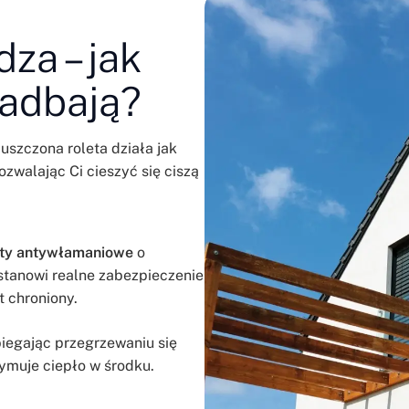
za – jak
zadbają?
uszczona roleta działa jak
ozwalając Ci cieszyć się ciszą
ety antywłamaniowe
o
 stanowi realne zabezpieczenie
t chroniony.
biegając przegrzewaniu się
zymuje ciepło w środku.