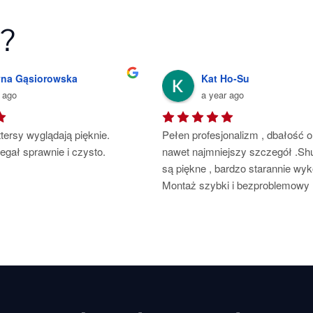
i?
n Płatnerz
Jarek
rs ago
5 years ago
niowe 50mm oraz moskitiery 
Polecam firmę p. Roberta, monta
z zamontowano z wielką 
przeprowadzony z dużą dokładno
precyzją oraz dbałością 
starannością i wielkim profesjona
klienta. Pełen profesjonalizm, 
Bardzo dziękuję i polecam.