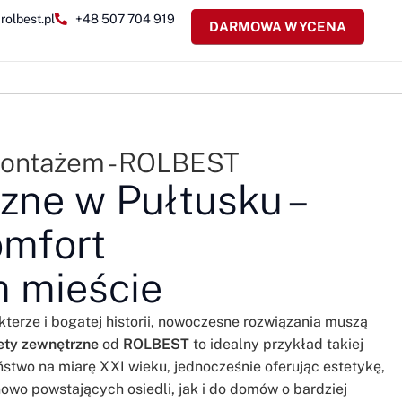
rolbest.pl
+48 507 704 919
DARMOWA WYCENA
montażem - ROLBEST
zne w Pułtusku –
mfort
m mieście
terze i bogatej historii, nowoczesne rozwiązania muszą
ety zewnętrzne
od
ROLBEST
to idealny przykład takiej
ństwo na miarę XXI wieku, jednocześnie oferując estetykę,
owo powstających osiedli, jak i do domów o bardziej