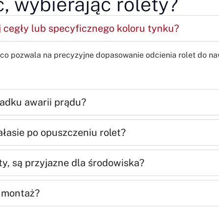
, wybierając rolety?
j cegły lub specyficznego koloru tynku?
co pozwala na precyzyjne dopasowanie odcienia rolet do naw
padku awarii prądu?
łasie po opuszczeniu rolet?
ty, są przyjazne dla środowiska?
i montaż?