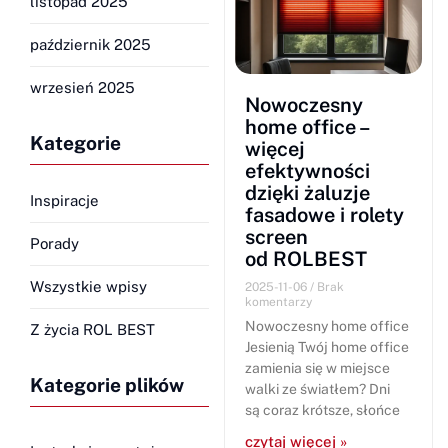
listopad 2025
październik 2025
wrzesień 2025
Nowoczesny
home office –
Kategorie
więcej
efektywności
dzięki żaluzje
Inspiracje
fasadowe i rolety
screen
Porady
od ROLBEST
Wszystkie wpisy
2025-11-06
Brak
komentarzy
Nowoczesny home office
Z życia ROL BEST
Jesienią Twój home office
zamienia się w miejsce
Kategorie plików
walki ze światłem? Dni
są coraz krótsze, słońce
czytaj więcej »