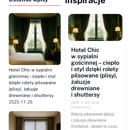
Hotel Chic
w sypialni
gościnnej – ciepło
i styl dzięki rolety
Hotel Chic w sypialni
pilsowane (plisy),
gościnnej – ciepło i styl
żaluzje
dzięki rolety pilsowane
drewniane
(plisy), żaluzje
i shuttersy
drewniane i shuttersy
2025-11-26
2025-11-26
Brak
komentarzy
Rolety pilsowane (plisy)
i żaluzje drewniane
Kontekst – Jesień to czas,