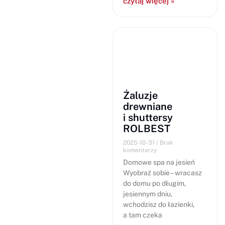
czytaj więcej »
Żaluzje
drewniane
i shuttersy
ROLBEST
2025-10-31
Brak
komentarzy
Domowe spa na jesień
Wyobraź sobie – wracasz
do domu po długim,
jesiennym dniu,
wchodzisz do łazienki,
a tam czeka