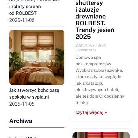
shuttersy
i rolety screen
i żaluzje
od ROLBEST
drewniane
2025-11-06
ROLBEST.
Trendy jesień
2025
2025-11-07
Brak
komentarzy
Domowe spa
bez kompromisów
Wyobraź sobie łazienkę,
która nie tylko wygląda
jak z katalogu
ekskluzywnych hoteli,
Jak stworzyć boho oazę
ale też daje Ci codzienny
spokoju w sypialni
relaks
2025-11-05
czytaj więcej »
Archiwa