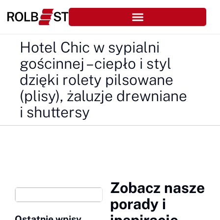
Hotel Chic w sypialni
gościnnej – ciepło i styl
dzięki rolety pilsowane
(plisy), żaluzje drewniane
i shuttersy
Zobacz nasze
Szukaj
porady i
inspiracje
Ostatnie wpisy