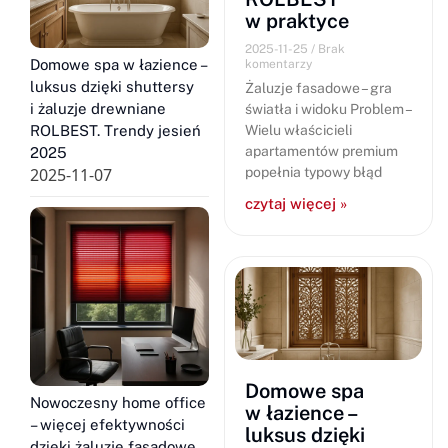
w praktyce
2025-11-25
Brak
Domowe spa w łazience –
komentarzy
luksus dzięki shuttersy
Żaluzje fasadowe – gra
i żaluzje drewniane
światła i widoku Problem –
ROLBEST. Trendy jesień
Wielu właścicieli
apartamentów premium
2025
2025-11-07
popełnia typowy błąd
czytaj więcej »
Domowe spa
Nowoczesny home office
w łazience –
– więcej efektywności
luksus dzięki
dzięki żaluzje fasadowe