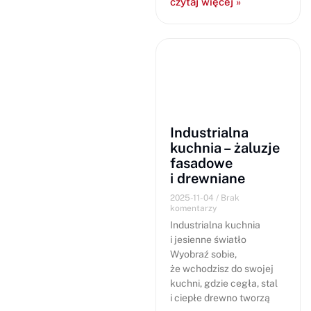
czytaj więcej »
Industrialna
kuchnia – żaluzje
fasadowe
i drewniane
2025-11-04
Brak
komentarzy
Industrialna kuchnia
i jesienne światło
Wyobraź sobie,
że wchodzisz do swojej
kuchni, gdzie cegła, stal
i ciepłe drewno tworzą