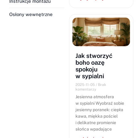
Instrukcje montażu
Osłony wewnętrzne
Jak stworzyć
boho oazę
spokoju
w sypialni
2025-11-05
Brak
komentarzy
Jesienna atmosfera
w sypialni Wyobraź sobie
jesienny poranek: ciepła
kawa, miękka pościel
i delikatne promienie
słońca wpadające