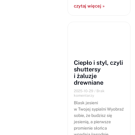
czytaj więcej »
Ciepło i styl, czyli
shuttersy
i żaluzje
drewniane
2025-10-29
Brak
komentarzy
Blask jesieni
w Twojej sypialni Wyobraź
sobie, że budzisz się
jesienią, a pierwsze
promienie słońca
wpadają łagodnie