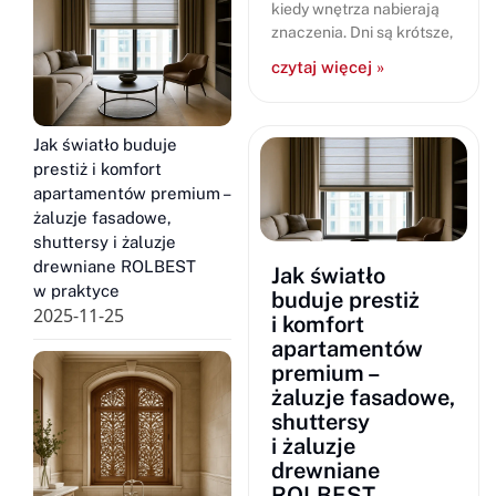
kiedy wnętrza nabierają
znaczenia. Dni są krótsze,
czytaj więcej »
Jak światło buduje
prestiż i komfort
apartamentów premium –
żaluzje fasadowe,
shuttersy i żaluzje
drewniane ROLBEST
Jak światło
w praktyce
buduje prestiż
2025-11-25
i komfort
apartamentów
premium –
żaluzje fasadowe,
shuttersy
i żaluzje
drewniane
ROLBEST