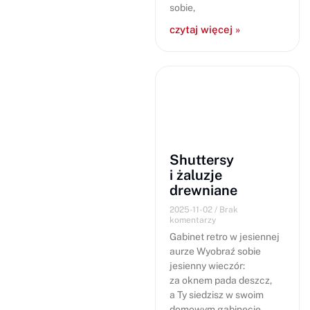
sobie,
czytaj więcej »
Shuttersy
i żaluzje
drewniane
2025-11-02
Brak
komentarzy
Gabinet retro w jesiennej
aurze Wyobraź sobie
jesienny wieczór:
za oknem pada deszcz,
a Ty siedzisz w swoim
domowym gabinecie.