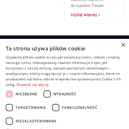
do sypialni. Ciepłe
czytaj więcej »
×
Ta strona używa plików cookie
Żaluzje
Rolety
Pozostałe
Menu
Przydatn
Używamy plików cookie w celu personalizacji treści, reklam i analizy
linki
Żaluzje
Rolety
Shuttersy
Strona
+48
naszego ruchu. Udostępniamy również informacje o tym, jak
bambusowe
dzień/noc
główna
Polityka
507
Markizy
korzystasz z naszej witryny, naszym partnerom reklamowym i
prywatności
704
Żaluzje
Rolety
O
analitycznym, którzy mogą łączyć je z innymi informacjami, które im
Moskitiery
drewniane
materiałowe
nas
919
Regulamin
przekazałeś lub które zebrali w wyniku korzystania przez Ciebie z ich
Pergole
Żaluzje
Rolety
Oferta
usług.
Dowiedz się więcej
FAQ
biuro@rolbest.pl
aluminiowe
rzymskie
Nasze
Darmowa
NIEZBĘDNE
WYDAJNOŚĆ
Żaluzje
Rolety
realizacje
wycena
fasadowe
plisowane
Porady i
(pilsy)
TARGETOWANIE
FUNKCJONALNOŚĆ
Żaluzje
inspiracje
pionowe
Rolety
Kontakt
zewnętrzne
NIESKLASYFIKOWANE
Dla
Rolety
inwestorów i