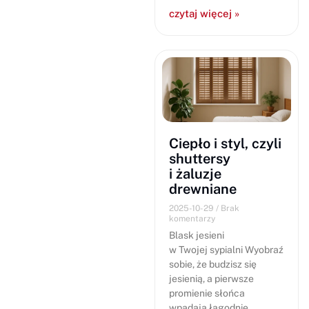
czytaj więcej »
Ciepło i styl, czyli
shuttersy
i żaluzje
drewniane
2025-10-29
Brak
komentarzy
Blask jesieni
w Twojej sypialni Wyobraź
sobie, że budzisz się
jesienią, a pierwsze
promienie słońca
wpadają łagodnie