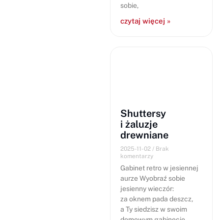
sobie,
czytaj więcej »
Shuttersy
i żaluzje
drewniane
2025-11-02
Brak
komentarzy
Gabinet retro w jesiennej
aurze Wyobraź sobie
jesienny wieczór:
za oknem pada deszcz,
a Ty siedzisz w swoim
domowym gabinecie.