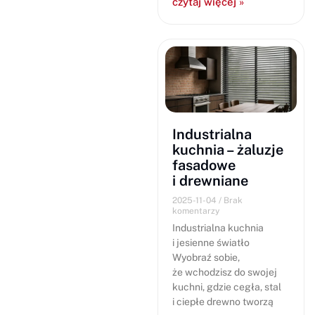
czytaj więcej »
Industrialna
kuchnia – żaluzje
fasadowe
i drewniane
2025-11-04
Brak
komentarzy
Industrialna kuchnia
i jesienne światło
Wyobraź sobie,
że wchodzisz do swojej
kuchni, gdzie cegła, stal
i ciepłe drewno tworzą