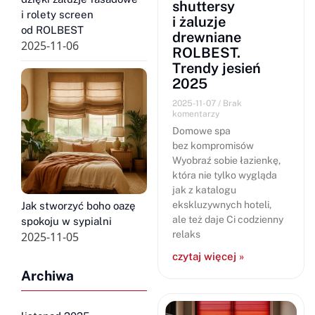
shuttersy
i rolety screen
i żaluzje
od ROLBEST
drewniane
2025-11-06
ROLBEST.
Trendy jesień
2025
2025-11-07
Brak
komentarzy
Domowe spa
bez kompromisów
Wyobraź sobie łazienkę,
która nie tylko wygląda
jak z katalogu
ekskluzywnych hoteli,
Jak stworzyć boho oazę
ale też daje Ci codzienny
spokoju w sypialni
relaks
2025-11-05
czytaj więcej »
Archiwa