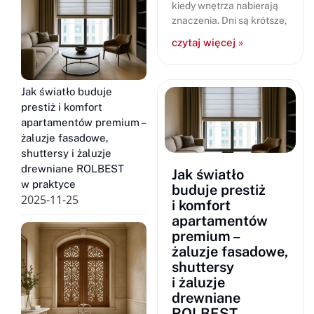
kiedy wnętrza nabierają
znaczenia. Dni są krótsze,
czytaj więcej »
Jak światło buduje
prestiż i komfort
apartamentów premium –
żaluzje fasadowe,
shuttersy i żaluzje
drewniane ROLBEST
Jak światło
w praktyce
buduje prestiż
2025-11-25
i komfort
apartamentów
premium –
żaluzje fasadowe,
shuttersy
i żaluzje
drewniane
ROLBEST