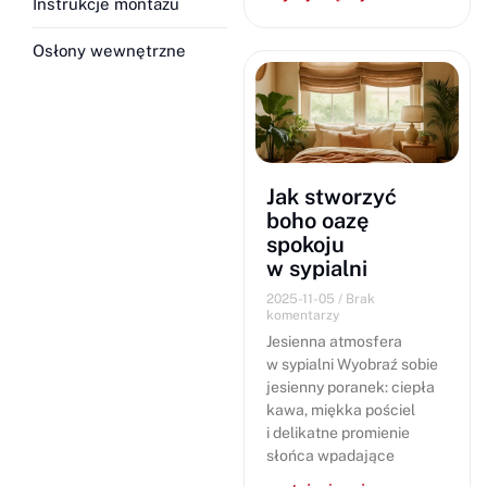
Instrukcje montażu
Osłony wewnętrzne
Jak stworzyć
boho oazę
spokoju
w sypialni
2025-11-05
Brak
komentarzy
Jesienna atmosfera
w sypialni Wyobraź sobie
jesienny poranek: ciepła
kawa, miękka pościel
i delikatne promienie
słońca wpadające