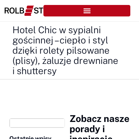
Hotel Chic w sypialni
gościnnej – ciepło i styl
dzięki rolety pilsowane
(plisy), żaluzje drewniane
i shuttersy
Zobacz nasze
Szukaj
porady i
inspiracje
Ostatnie wpisy