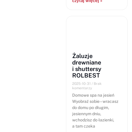
czytaj więcej »
Żaluzje
drewniane
i shuttersy
ROLBEST
2025-10-31
Brak
komentarzy
Domowe spa na jesień
Wyobraź sobie – wracasz
do domu po długim,
jesiennym dniu,
wchodzisz do łazienki,
a tam czeka