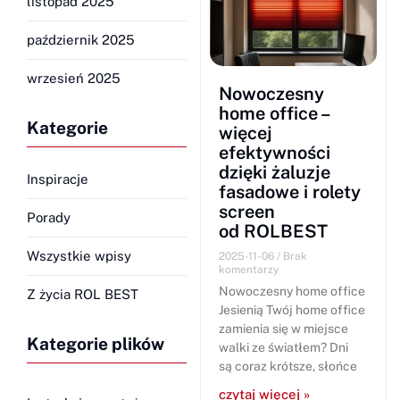
listopad 2025
październik 2025
wrzesień 2025
Nowoczesny
home office –
Kategorie
więcej
efektywności
dzięki żaluzje
Inspiracje
fasadowe i rolety
screen
Porady
od ROLBEST
Wszystkie wpisy
2025-11-06
Brak
komentarzy
Nowoczesny home office
Z życia ROL BEST
Jesienią Twój home office
zamienia się w miejsce
Kategorie plików
walki ze światłem? Dni
są coraz krótsze, słońce
czytaj więcej »