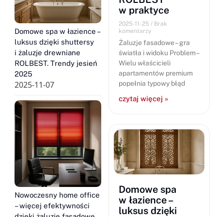
w praktyce
2025-11-25
Brak
Domowe spa w łazience –
komentarzy
luksus dzięki shuttersy
Żaluzje fasadowe – gra
i żaluzje drewniane
światła i widoku Problem –
ROLBEST. Trendy jesień
Wielu właścicieli
apartamentów premium
2025
2025-11-07
popełnia typowy błąd
czytaj więcej »
Domowe spa
Nowoczesny home office
w łazience –
– więcej efektywności
luksus dzięki
dzięki żaluzje fasadowe