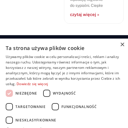
do sypialni. Ciepłe
czytaj więcej »
×
Ta strona używa plików cookie
Żaluzje
Rolety
Pozostałe
Menu
Przydatn
Używamy plików cookie w celu personalizacji treści, reklam i analizy
linki
Żaluzje
Rolety
Shuttersy
Strona
+48
naszego ruchu. Udostępniamy również informacje o tym, jak
bambusowe
dzień/noc
główna
Polityka
507
Markizy
korzystasz z naszej witryny, naszym partnerom reklamowym i
prywatności
704
Żaluzje
Rolety
O
analitycznym, którzy mogą łączyć je z innymi informacjami, które im
Moskitiery
drewniane
materiałowe
nas
919
Regulamin
przekazałeś lub które zebrali w wyniku korzystania przez Ciebie z ich
Pergole
Żaluzje
Rolety
Oferta
usług.
Dowiedz się więcej
FAQ
biuro@rolbest.pl
aluminiowe
rzymskie
Nasze
Darmowa
NIEZBĘDNE
WYDAJNOŚĆ
Żaluzje
Rolety
realizacje
wycena
fasadowe
plisowane
Porady i
(pilsy)
TARGETOWANIE
FUNKCJONALNOŚĆ
Żaluzje
inspiracje
pionowe
Rolety
Kontakt
zewnętrzne
NIESKLASYFIKOWANE
Dla
Rolety
inwestorów i