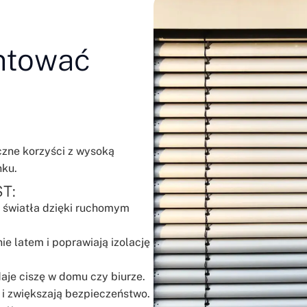
ntować
czne korzyści z wysoką
nku.
ST:
 światła dzięki ruchomym
e latem i poprawiają izolację
daje ciszę w domu czy biurze.
 i zwiększają bezpieczeństwo.