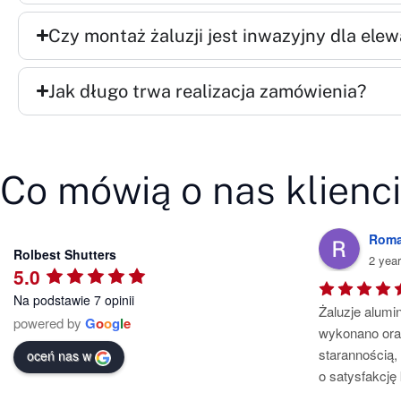
Czy montaż żaluzji jest inwazyjny dla elew
Jak długo trwa realizacja zamówienia?
Co mówią o nas klienc
Montaż Rolet
Roma
Rolbest Shutters
a year ago
2 yea
5.0
Na podstawie 7 opinii
Współpraca z nimi to czysta przyjemność  
Żaluzje alumi
powered by
G
o
o
g
l
e
🙂
wykonano ora
starannością, 
oceń nas w
o satysfakcję 
polecam.