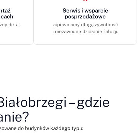
ntaż
Serwis i wsparcie
icach
posprzedażowe
żdy detal.
zapewniamy długą żywotność
i niezawodne działanie żaluzji.
iałobrzegi – gdzie
anie?
asowane do budynków każdego typu: