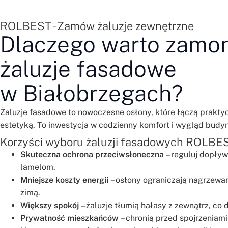
ROLBEST - Zamów żaluzje zewnętrzne
Dlaczego warto zamo
żaluzje fasadowe
w Białobrzegach?
Żaluzje fasadowe to nowoczesne osłony, które łączą prakty
estetyką. To inwestycja w codzienny komfort i wygląd budy
Korzyści wyboru żaluzji fasadowych ROLBE
Skuteczna ochrona przeciwsłoneczna
– reguluj dopływ
lamelom.
Mniejsze koszty energii
– osłony ograniczają nagrzewani
zimą.
Większy spokój
– żaluzje tłumią hałasy z zewnątrz, co 
Prywatność mieszkańców
– chronią przed spojrzeniami