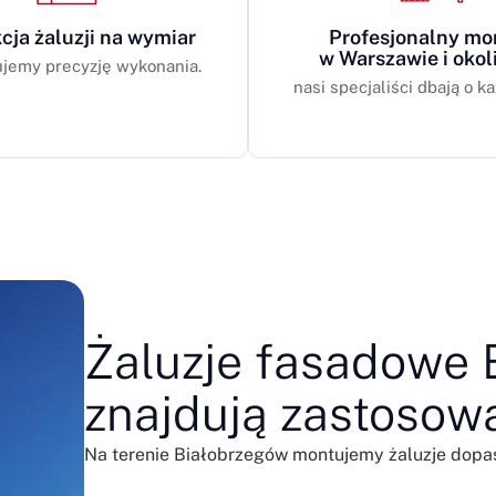
cja żaluzji na wymiar
Profesjonalny mo
w Warszawie i okol
jemy precyzję wykonania.
nasi specjaliści dbają o ka
Żaluzje fasadowe B
znajdują zastosow
Na terenie Białobrzegów montujemy żaluzje dop