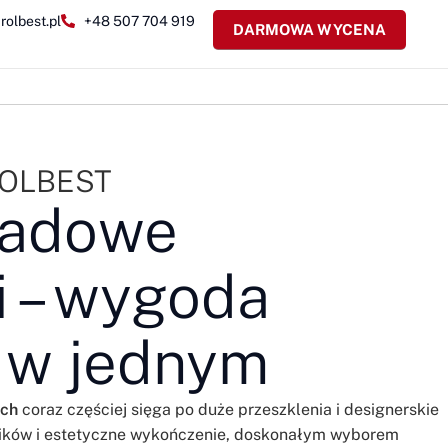
rolbest.pl
+48 507 704 919
DARMOWA WYCENA
 ROLBEST
sadowe
i – wygoda
a w jednym
ach
coraz częściej sięga po duże przeszklenia i designerskie
ików i estetyczne wykończenie, doskonałym wyborem