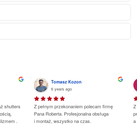
Tomasz Kozon
6 years ago
ż shutters 
Z pełnym przekonaniem polecam firmę 
Z
ścią, 
Pana Roberta. Profesjonalna obsługa 
p
lizmem . 
i montaż, wszystko na czas.
a