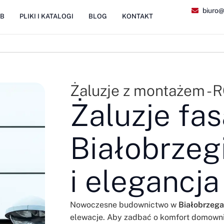
biuro@
2B
PLIKI I KATALOGI
BLOG
KONTAKT
Żaluzje z montażem -
Żaluzje fa
Białobrzeg
i elegancj
Nowoczesne budownictwo w
Białobrzeg
elewacje. Aby zadbać o komfort domown