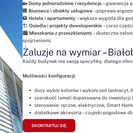
🏡
Domy jednorodzinne i rezydencje
– gwarancja p
🏢
Biurowce i obiekty usługowe
– poprawa ergono
🏨
Hotele i apartamenty
– większa wygoda dla gośc
🏗️
Osiedla i projekty deweloperskie
– coraz częśc
🏙️
Mieszkania z przeszkleniami
– skuteczna osłon
spojrzeniami.
Żaluzje na wymiar – Biało
Każdy budynek ma swoją specyfikę, dlatego ofe
Możliwości konfiguracji:
duży wybór kolorów i wykończeń (antracyt, 
szerokość lameli dopasowana do inwestycji 
sterowanie: ręczne, elektryczne, Smart Hom
dodatkowe akcesoria – czujniki pogodowe dl
SKONTAKTUJ SIĘ