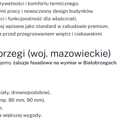
rywatności i komfortu termicznego.
mii pracy i nowoczesny design budynków.
i i funkcjonalność dla właścicieli.
iej wpisane jako standard w zabudowie premium.
a przed przegrzewaniem wnętrz i ciekawskimi
brzegi (woj. mazowieckie)
rujemy
żaluzje fasadowe na wymiar w Białobrzegach
.
biały, drewnopodobne),
(np. 80 mm, 90 mm),
e,
a większej wygody.