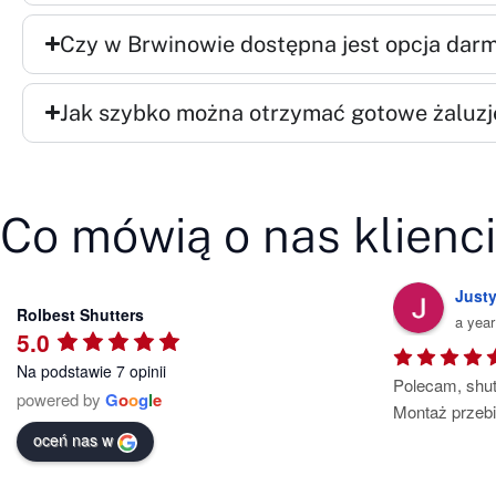
Czy w Brwinowie dostępna jest opcja da
Jak szybko można otrzymać gotowe żaluzj
Co mówią o nas klienc
Montaż Rolet
Roma
Rolbest Shutters
a year ago
2 yea
5.0
Na podstawie 7 opinii
Współpraca z nimi to czysta przyjemność  
Żaluzje alumi
powered by
G
o
o
g
l
e
🙂
wykonano ora
starannością, 
oceń nas w
o satysfakcję 
polecam.