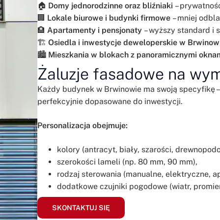
🏠
Domy jednorodzinne oraz bliźniaki
– prywatność
🏢
Lokale biurowe i budynki firmowe
– mniej odbla
🏨
Apartamenty i pensjonaty
– wyższy standard i s
🏗️
Osiedla i inwestycje deweloperskie w Brwinow
🏙️
Mieszkania w blokach z panoramicznymi okna
Żaluzje fasadowe na wym
Każdy budynek w Brwinowie ma swoją specyfikę –
perfekcyjnie dopasowane do inwestycji.
Personalizacja obejmuje:
kolory (antracyt, biały, szarości, drewnopod
szerokości lameli (np. 80 mm, 90 mm),
rodzaj sterowania (manualne, elektryczne, ap
dodatkowe czujniki pogodowe (wiatr, promie
SKONTAKTUJ SIĘ