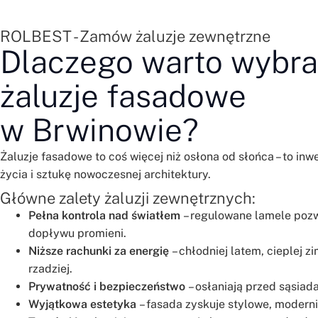
ROLBEST - Zamów żaluzje zewnętrzne
Dlaczego warto wybr
żaluzje fasadowe
w Brwinowie?
Żaluzje fasadowe to coś więcej niż osłona od słońca – to in
życia i sztukę nowoczesnej architektury.
Główne zalety żaluzji zewnętrznych:
Pełna kontrola nad światłem
– regulowane lamele pozw
dopływu promieni.
Niższe rachunki za energię
– chłodniej latem, cieplej z
rzadziej.
Prywatność i bezpieczeństwo
– osłaniają przed sąsiada
Wyjątkowa estetyka
– fasada zyskuje stylowe, modern