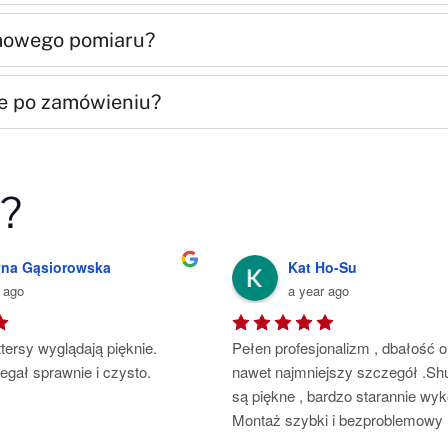
rmowego pomiaru?
e po zamówieniu?
i?
n Płatnerz
Jarek
rs ago
5 years ago
niowe 50mm oraz moskitiery 
Polecam firmę p. Roberta, monta
z zamontowano z wielką 
przeprowadzony z dużą dokładno
precyzją oraz dbałością 
starannością i wielkim profesjona
klienta. Pełen profesjonalizm, 
Bardzo dziękuję i polecam.