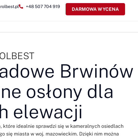
rolbest.pl
+48 507 704 919
DARMOWA WYCENA
 ROLBEST
asadowe Brwinów
ne osłony dla
h elewacji
, które idealnie sprawdzi się w kameralnych osiedlach
go się miasta w woj. mazowieckim. Dzięki nim można