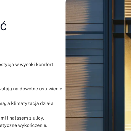
ać
westycja w wysoki komfort
alają na dowolne ustawienie
imą, a klimatyzacja działa
mi i hałasem z ulicy.
istyczne wykończenie.