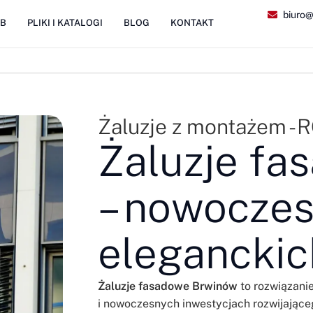
biuro@
2B
PLIKI I KATALOGI
BLOG
KONTAKT
Żaluzje z montażem -
Żaluzje f
– nowoczes
eleganckic
Żaluzje fasadowe Brwinów
to rozwiązanie
i nowoczesnych inwestycjach rozwijające