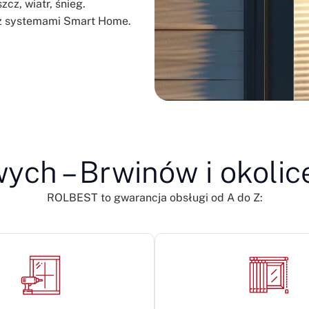
cz, wiatr, śnieg.
a z systemami Smart Home.
ych – Brwinów i okolic
ROLBEST to gwarancja obsługi od A do Z: