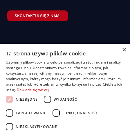
SKONTAKTUJ SIĘ Z NAMI
×
Ta strona używa plików cookie
Żaluzje
Rolety
Pozostałe
Menu
Przydatn
Używamy plików cookie w celu personalizacji treści, reklam i analizy
linki
Żaluzje
Rolety
Shuttersy
Strona
naszego ruchu. Udostępniamy również informacje o tym, jak
+48
bambusowe
dzień/noc
główna
Polityka
korzystasz z naszej witryny, naszym partnerom reklamowym i
507
Markizy
prywatności
analitycznym, którzy mogą łączyć je z innymi informacjami, które im
704
Żaluzje
Rolety
O
Moskitiery
przekazałeś lub które zebrali w wyniku korzystania przez Ciebie z ich
drewniane
materiałowe
nas
919
Regulamin
Pergole
usług.
Dowiedz się więcej
Żaluzje
Rolety
Oferta
FAQ
biuro@rolbest.pl
aluminiowe
rzymskie
Nasze
Darmowa
NIEZBĘDNE
WYDAJNOŚĆ
Żaluzje
Rolety
realizacje
wycena
fasadowe
plisowane
Porady i
TARGETOWANIE
FUNKCJONALNOŚĆ
(pilsy)
Żaluzje
inspiracje
pionowe
Rolety
Kontakt
zewnętrzne
NIESKLASYFIKOWANE
Dla