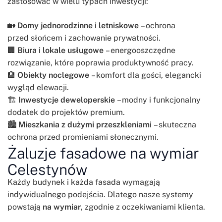
zastosować w wielu typach inwestycji:
🏡
Domy jednorodzinne i letniskowe
– ochrona
przed słońcem i zachowanie prywatności.
🏢
Biura i lokale usługowe
– energooszczędne
rozwiązanie, które poprawia produktywność pracy.
🏨
Obiekty noclegowe
– komfort dla gości, elegancki
wygląd elewacji.
🏗️
Inwestycje deweloperskie
– modny i funkcjonalny
dodatek do projektów premium.
🏙️
Mieszkania z dużymi przeszkleniami
– skuteczna
ochrona przed promieniami słonecznymi.
Żaluzje fasadowe na wymiar
Celestynów
Każdy budynek i każda fasada wymagają
indywidualnego podejścia. Dlatego nasze systemy
powstają
na wymiar
, zgodnie z oczekiwaniami klienta.