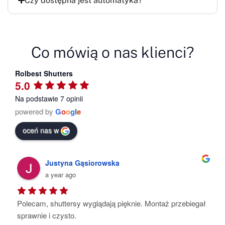
Czy dostępna jest automatyka?
Co mówią o nas klienci?
Rolbest Shutters
5.0
Na podstawie 7 opinii
powered by
G
o
o
g
l
e
oceń nas w
Justyna Gąsiorowska
a year ago
Polecam, shuttersy wyglądają pięknie. Montaż przebiegał 
sprawnie i czysto.