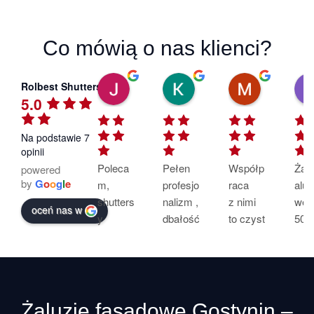
Co mówią o nas klienci?
Justyna Gąsiorowska
Kat Ho-Su
Montaż R
Rolbest Shutters
20:14 20 Feb 25
14:46 19 Feb 25
16:33 03 F
5.0
Na podstawie 7
opinii
Poleca
Pełen 
Współp
Żalu
powered
by
G
o
o
g
l
e
m, 
profesjo
raca 
alum
shutters
nalizm , 
z nimi 
we 
oceń nas w
y 
dbałość 
to czyst
50m
wygląda
o każdy 
a 
ora
ją 
nawet 
przyjem
skiti
pięknie. 
najmniej
ność  🙂
wyk
Montaż 
szy 
no 
przebie
szczeg
oraz
Żaluzje fasadowe Gostynin –