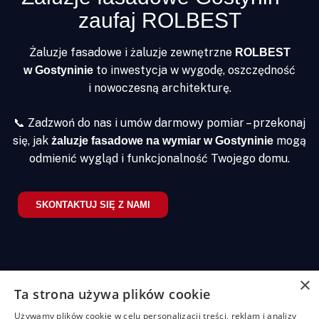
gał 
ół 
mon
zaufaj ROLBEST
sprawni
.Shutter
ano 
e 
sy 
z wi
Żaluzje fasadowe i żaluzje zewnętrzne
ROLBEST
i czysto.
są piękn
star
to inwestycja w wygodę, oszczędność
w Gostyninie
e , 
ością
i nowoczesną architekturę.
bardzo 
prec
staranni
ą 
📞 Zadzwoń do nas i umów darmowy pomiar – przekonaj
e 
oraz
się, jak
mogą
żaluzje fasadowe na wymiar w Gostyninie
wykona
ałoś
odmienić wygląd i funkcjonalność Twojego domu.
ne. 
o sa
Montaż 
akcj
szybki 
klien
SKONTAKTUJ SIĘ Z NAMI
i bezpro
Pełe
blemow
prof
y . 
nali
Poleca
pol
m
m.
×
Ta strona używa plików cookie
Żaluzje
Rolety
Pozostałe
Menu
Przydatn
Używamy plików cookie w celu personalizacji treści, reklam i analizy