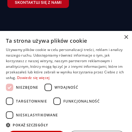
SKONTAKTUJ SIĘ Z NAMI
×
Ta strona używa plików cookie
Żaluzje
Rolety
Pozostałe
Menu
Przydatn
Używamy plików cookie w celu personalizacji treści, reklam i analizy
linki
Żaluzje
Rolety
Shuttersy
Strona
naszego ruchu. Udostępniamy również informacje o tym, jak
+48
bambusowe
dzień/noc
główna
Polityka
korzystasz z naszej witryny, naszym partnerom reklamowym i
507
Markizy
prywatności
analitycznym, którzy mogą łączyć je z innymi informacjami, które im
704
Żaluzje
Rolety
O
Moskitiery
przekazałeś lub które zebrali w wyniku korzystania przez Ciebie z ich
drewniane
materiałowe
nas
919
Regulamin
Pergole
usług.
Dowiedz się więcej
Żaluzje
Rolety
Oferta
FAQ
biuro@rolbest.pl
aluminiowe
rzymskie
Nasze
Darmowa
NIEZBĘDNE
WYDAJNOŚĆ
Żaluzje
Rolety
realizacje
wycena
fasadowe
plisowane
Porady i
TARGETOWANIE
FUNKCJONALNOŚĆ
(pilsy)
Żaluzje
inspiracje
pionowe
Rolety
Kontakt
zewnętrzne
NIESKLASYFIKOWANE
Dla
Rolety
inwestorów i
POKAŻ SZCZEGÓŁY
screen
developerów