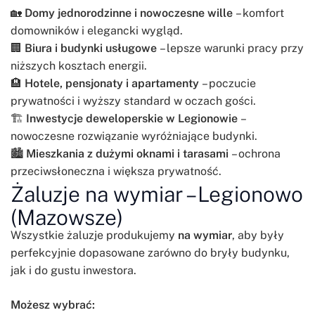
🏡
Domy jednorodzinne i nowoczesne wille
– komfort
domowników i elegancki wygląd.
🏢
Biura i budynki usługowe
– lepsze warunki pracy przy
niższych kosztach energii.
🏨
Hotele, pensjonaty i apartamenty
– poczucie
prywatności i wyższy standard w oczach gości.
🏗️
Inwestycje deweloperskie w Legionowie
–
nowoczesne rozwiązanie wyróżniające budynki.
🏙️
Mieszkania z dużymi oknami i tarasami
– ochrona
przeciwsłoneczna i większa prywatność.
Żaluzje na wymiar – Legionowo
(Mazowsze)
Wszystkie żaluzje produkujemy
na wymiar
, aby były
perfekcyjnie dopasowane zarówno do bryły budynku,
jak i do gustu inwestora.
Możesz wybrać: