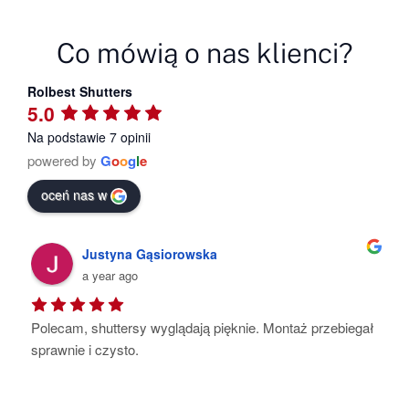
Co mówią o nas klienci?
Rolbest Shutters
5.0
Na podstawie 7 opinii
powered by
G
o
o
g
l
e
oceń nas w
Justyna Gąsiorowska
a year ago
Polecam, shuttersy wyglądają pięknie. Montaż przebiegał 
sprawnie i czysto.