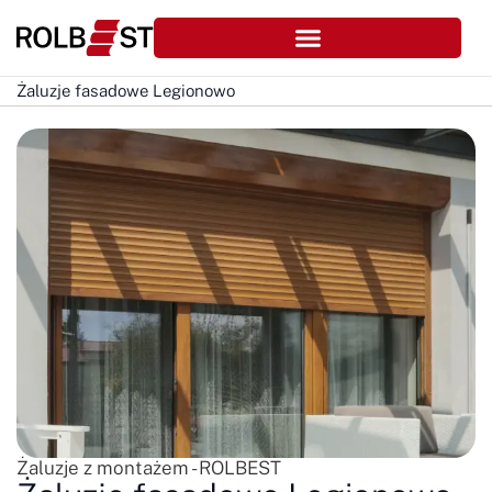
Żaluzje fasadowe Legionowo
Żaluzje z montażem - ROLBEST