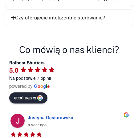
Czy oferujecie inteligentne sterowanie?
Co mówią o nas klienci?
Rolbest Shutters
5.0
Na podstawie 7 opinii
powered by
G
o
o
g
l
e
oceń nas w
Justyna Gąsiorowska
a year ago