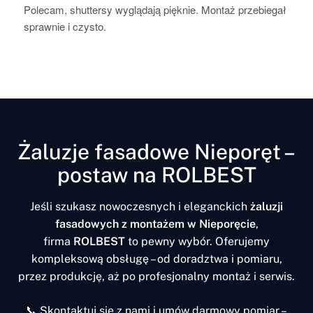
lecam, shuttersy wyglądają pięknie. Montaż przebiegał 
Pełen p
rawnie i czysto.
najmnie
staran
Polec
Żaluzje fasadowe Nieporęt –
postaw na ROLBEST
Jeśli szukasz nowoczesnych i eleganckich
żaluzji
fasadowych z montażem w Nieporęcie
,
firma
ROLBEST
to pewny wybór. Oferujemy
kompleksową obsługę – od doradztwa i pomiaru,
przez produkcję, aż po profesjonalny montaż i serwis.
📞 Skontaktuj się z nami i umów darmowy pomiar –