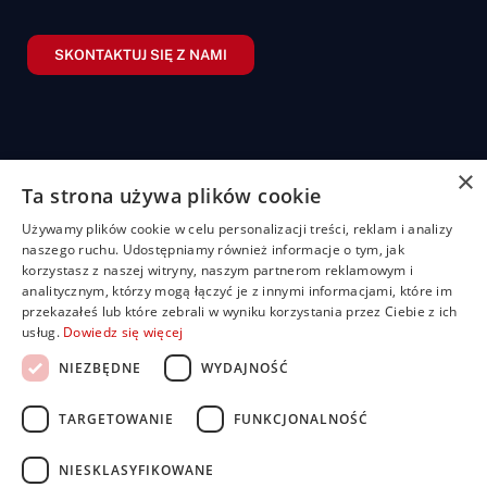
SKONTAKTUJ SIĘ Z NAMI
×
Ta strona używa plików cookie
Żaluzje
Rolety
Pozostałe
Menu
Przydatn
Używamy plików cookie w celu personalizacji treści, reklam i analizy
linki
Żaluzje
Rolety
Shuttersy
Strona
naszego ruchu. Udostępniamy również informacje o tym, jak
+48
bambusowe
dzień/noc
główna
Polityka
korzystasz z naszej witryny, naszym partnerom reklamowym i
507
Markizy
prywatności
analitycznym, którzy mogą łączyć je z innymi informacjami, które im
704
Żaluzje
Rolety
O
Moskitiery
przekazałeś lub które zebrali w wyniku korzystania przez Ciebie z ich
drewniane
materiałowe
nas
919
Regulamin
Pergole
usług.
Dowiedz się więcej
Żaluzje
Rolety
Oferta
FAQ
biuro@rolbest.pl
aluminiowe
rzymskie
Nasze
Darmowa
NIEZBĘDNE
WYDAJNOŚĆ
Żaluzje
Rolety
realizacje
wycena
fasadowe
plisowane
Porady i
TARGETOWANIE
FUNKCJONALNOŚĆ
(pilsy)
Żaluzje
inspiracje
pionowe
Rolety
Kontakt
zewnętrzne
NIESKLASYFIKOWANE
Dla