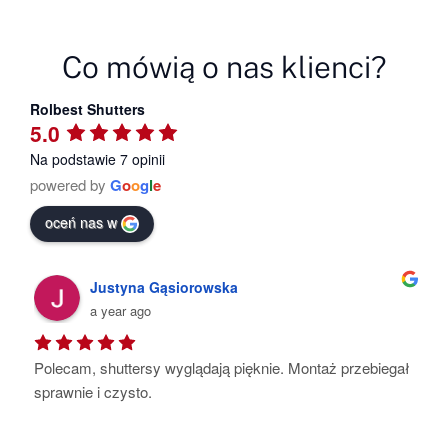
Co mówią o nas klienci?
Rolbest Shutters
5.0
Na podstawie 7 opinii
powered by
G
o
o
g
l
e
oceń nas w
owska
Kat Ho-Su
a year ago
dają pięknie. Montaż przebiegał 
Pełen profesjonalizm , dbałoś
najmniejszy szczegół .Shutter
starannie wykonane. Montaż s
Polecam