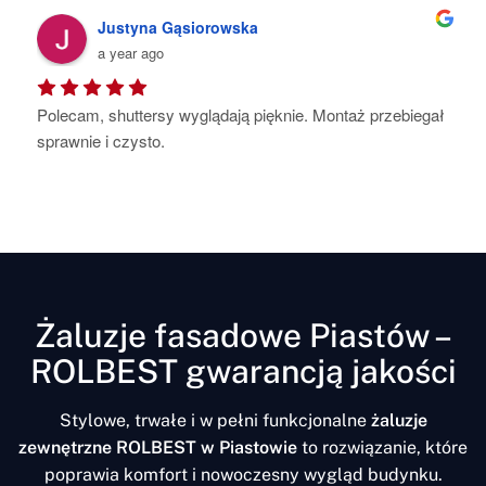
ustyna Gąsiorowska
Kat H
 year ago
a year
huttersy wyglądają pięknie. Montaż przebiegał 
Pełen profesjo
 czysto.
najmniejszy sz
starannie wyko
Polecam
Żaluzje fasadowe Piastów –
ROLBEST gwarancją jakości
Stylowe, trwałe i w pełni funkcjonalne
żaluzje
zewnętrzne ROLBEST w Piastowie
to rozwiązanie, które
poprawia komfort i nowoczesny wygląd budynku.