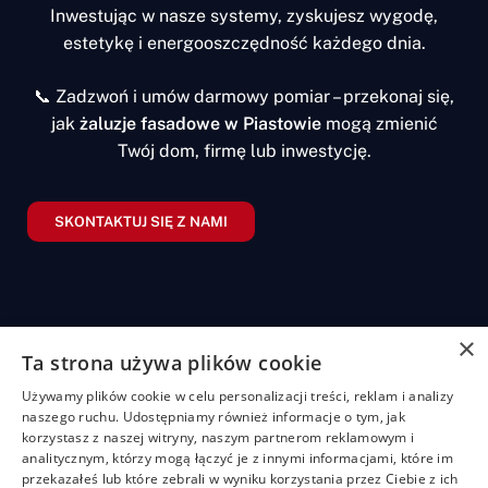
Inwestując w nasze systemy, zyskujesz wygodę,
estetykę i energooszczędność każdego dnia.
📞 Zadzwoń i umów darmowy pomiar – przekonaj się,
jak
żaluzje fasadowe w Piastowie
mogą zmienić
Twój dom, firmę lub inwestycję.
SKONTAKTUJ SIĘ Z NAMI
×
Ta strona używa plików cookie
Żaluzje
Rolety
Pozostałe
Menu
Przydatn
Używamy plików cookie w celu personalizacji treści, reklam i analizy
linki
Żaluzje
Rolety
Shuttersy
Strona
naszego ruchu. Udostępniamy również informacje o tym, jak
+48
bambusowe
dzień/noc
główna
Polityka
korzystasz z naszej witryny, naszym partnerom reklamowym i
507
Markizy
prywatności
analitycznym, którzy mogą łączyć je z innymi informacjami, które im
704
Żaluzje
Rolety
O
Moskitiery
przekazałeś lub które zebrali w wyniku korzystania przez Ciebie z ich
drewniane
materiałowe
nas
919
Regulamin