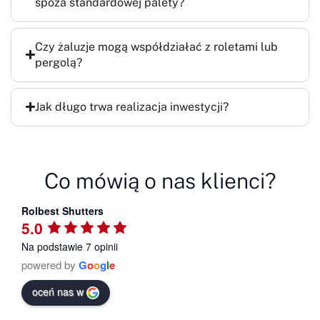
spoza standardowej palety?
Czy żaluzje mogą współdziałać z roletami lub
pergolą?
Jak długo trwa realizacja inwestycji?
Co mówią o nas klienci?
Rolbest Shutters
5.0
Na podstawie 7 opinii
powered by
G
o
o
g
l
e
oceń nas w