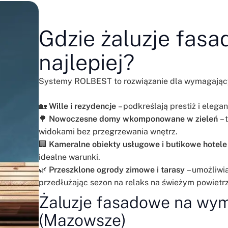
Gdzie żaluzje fas
najlepiej?
Systemy ROLBEST to rozwiązanie dla wymagających 
🏡
Wille i rezydencje
– podkreślają prestiż i ele
🌳
Nowoczesne domy wkomponowane w zieleń
– 
widokami bez przegrzewania wnętrz.
🏢
Kameralne obiekty usługowe i butikowe hotele
idealne warunki.
🌿
Przeszklone ogrody zimowe i tarasy
– umożliwia
przedłużając sezon na relaks na świeżym powietrz
Żaluzje fasadowe na wym
(Mazowsze)