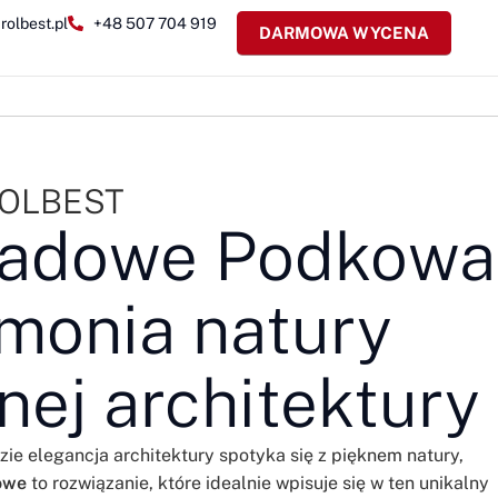
rolbest.pl
+48 507 704 919
DARMOWA WYCENA
 ROLBEST
asadowe Podkowa
rmonia natury
nej architektury
zie elegancja architektury spotyka się z pięknem natury,
owe
to rozwiązanie, które idealnie wpisuje się w ten unikalny