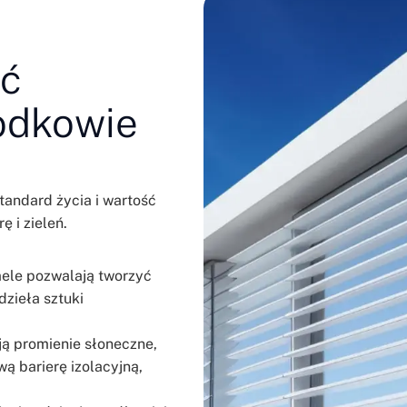
ać
odkowie
standard życia i wartość
 i zieleń.
mele pozwalają tworzyć
dzieła sztuki
ają promienie słoneczne,
ą barierę izolacyjną,