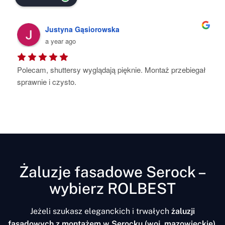
na Gąsiorowska
Kat Ho-Su
ago
a year ago
ersy wyglądają pięknie. Montaż przebiegał 
Pełen profesjonaliz
to.
najmniejszy szczegó
starannie wykonane
Polecam
Żaluzje fasadowe Serock –
wybierz ROLBEST
Jeżeli szukasz eleganckich i trwałych
żaluzji
fasadowych z montażem w Serocku (woj. mazowieckie)
,