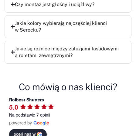
Czy montaż jest głośny i uciążliwy?
Jakie kolory wybierają najczęściej klienci
w Serocku?
Jakie są różnice między żaluzjami fasadowymi
a roletami zewnętrznymi?
Co mówią o nas klienci?
Rolbest Shutters
5.0
Na podstawie 7 opinii
powered by
G
o
o
g
l
e
oceń nas w