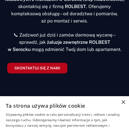
skontaktuj się z firmą
ROLBEST
. Oferujemy
kompleksową obsługę – od doradztwa i pomiarów,
aż po montaż i serwis.
📞 Zadzwoń już dziś i zamów darmową wycenę –
sprawdź, jak
żaluzje zewnętrzne ROLBEST
w Serocku
mogą odmienić Twój dom lub apartament.
SKONTAKTUJ SIĘ Z NAMI
×
Ta strona używa plików cookie
Żaluzje
Rolety
Pozostałe
Menu
Przydatn
Używamy plików cookie w celu personalizacji treści, reklam i analizy
linki
Żaluzje
Rolety
Shuttersy
Strona
naszego ruchu. Udostępniamy również informacje o tym, jak
+48
bambusowe
dzień/noc
główna
Polityka
korzystasz z naszej witryny, naszym partnerom reklamowym i
507
Markizy