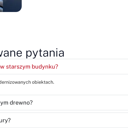
wane pytania
 w starszym budynku?
odernizowanych obiektach.
ącym drewno?
ury?