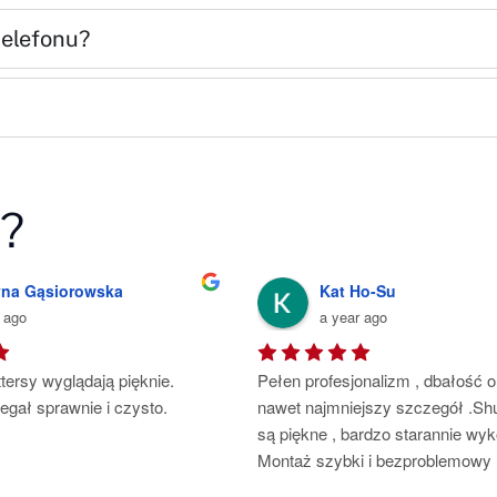
telefonu?
i?
n Płatnerz
Jarek
rs ago
5 years ago
niowe 50mm oraz moskitiery 
Polecam firmę p. Roberta, monta
z zamontowano z wielką 
przeprowadzony z dużą dokładno
precyzją oraz dbałością 
starannością i wielkim profesjona
klienta. Pełen profesjonalizm, 
Bardzo dziękuję i polecam.