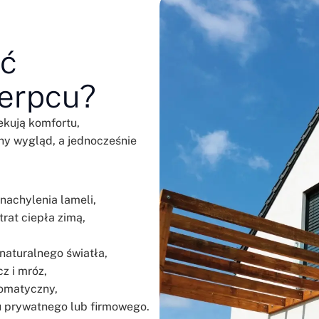
ać
ierpcu?
ekują komfortu,
y wygląd, a jednocześnie
nachylenia lameli,
trat ciepła zimą,
naturalnego światła,
z i mróz,
tomatyczny,
u prywatnego lub firmowego.