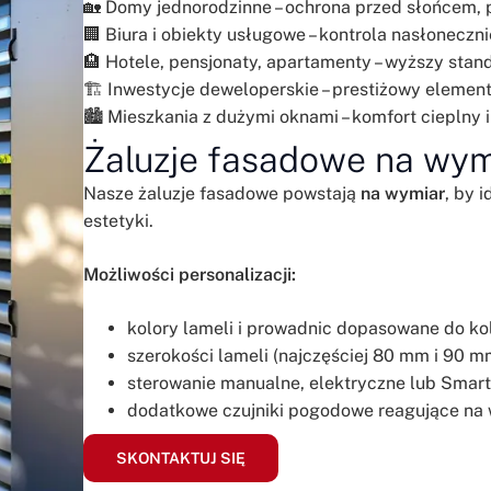
🏡 Domy jednorodzinne – ochrona przed słońcem, 
🏢 Biura i obiekty usługowe – kontrola nasłoneczn
🏨 Hotele, pensjonaty, apartamenty – wyższy stand
🏗️ Inwestycje deweloperskie – prestiżowy eleme
🏙️ Mieszkania z dużymi oknami – komfort cieplny 
Żaluzje fasadowe na wym
Nasze żaluzje fasadowe powstają
na wymiar
, by 
estetyki.
Możliwości personalizacji:
kolory lameli i prowadnic dopasowane do kolo
szerokości lameli (najczęściej 80 mm i 90 m
sterowanie manualne, elektryczne lub Smar
dodatkowe czujniki pogodowe reagujące na w
SKONTAKTUJ SIĘ