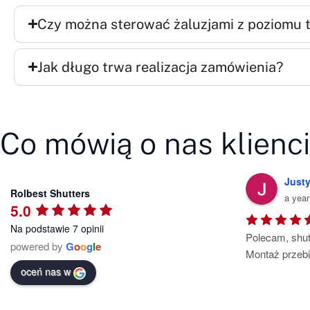
Czy można sterować żaluzjami z poziomu 
Jak długo trwa realizacja zamówienia?
Co mówią o nas klienc
Montaż Rolet
Roma
Rolbest Shutters
a year ago
2 yea
5.0
Na podstawie 7 opinii
Współpraca z nimi to czysta przyjemność  
Żaluzje alumi
powered by
G
o
o
g
l
e
🙂
wykonano ora
starannością, 
oceń nas w
o satysfakcję 
polecam.