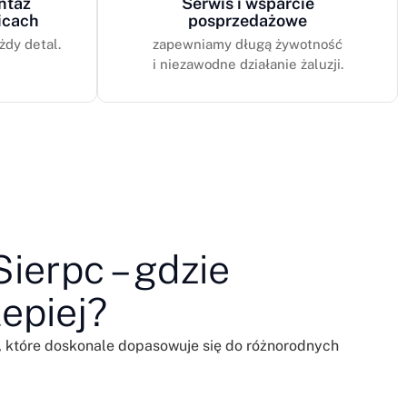
ntaż
Serwis i wsparcie
icach
posprzedażowe
żdy detal.
zapewniamy długą żywotność
i niezawodne działanie żaluzji.
ierpc – gdzie
lepiej?
 które doskonale dopasowuje się do różnorodnych