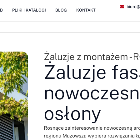
biuro@
2B
PLIKI I KATALOGI
BLOG
KONTAKT
Żaluzje z montażem -
Żaluzje fa
nowoczesne
osłony
Rosnące zainteresowanie nowoczesną arch
regionu Mazowsza wybiera rozwiązania łąc