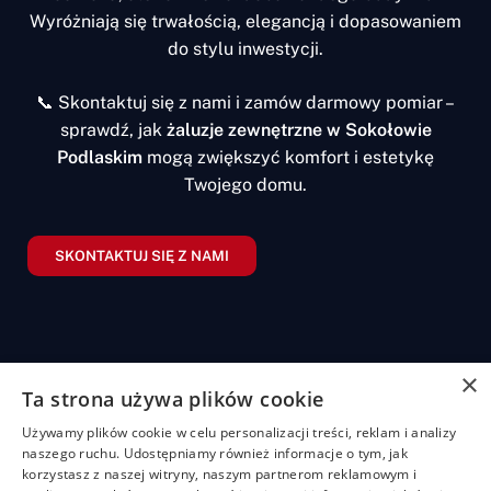
Wyróżniają się trwałością, elegancją i dopasowaniem
do stylu inwestycji.
📞 Skontaktuj się z nami i zamów darmowy pomiar –
sprawdź, jak
żaluzje zewnętrzne w Sokołowie
Podlaskim
mogą zwiększyć komfort i estetykę
Twojego domu.
SKONTAKTUJ SIĘ Z NAMI
×
Ta strona używa plików cookie
Żaluzje
Rolety
Pozostałe
Menu
Przydatn
Używamy plików cookie w celu personalizacji treści, reklam i analizy
linki
Żaluzje
Rolety
Shuttersy
Strona
naszego ruchu. Udostępniamy również informacje o tym, jak
+48
bambusowe
dzień/noc
główna
Polityka
korzystasz z naszej witryny, naszym partnerom reklamowym i
507
Markizy
prywatności