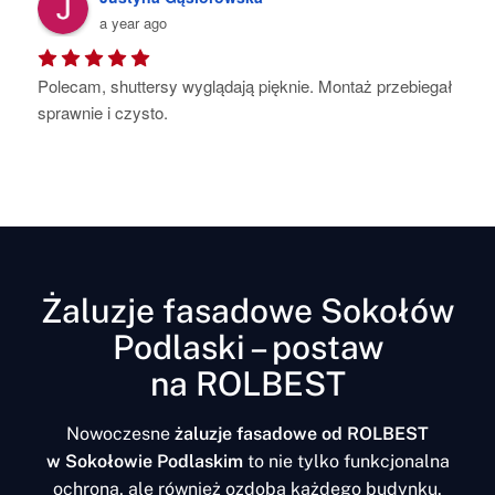
ago
a year ago
ersy wyglądają pięknie. Montaż przebiegał 
Pełen profesjonaliz
to.
najmniejszy szczegó
starannie wykonane
Polecam
Żaluzje fasadowe Sokołów
Podlaski – postaw
na ROLBEST
Nowoczesne
żaluzje fasadowe od ROLBEST
w Sokołowie Podlaskim
to nie tylko funkcjonalna
ochrona, ale również ozdoba każdego budynku.