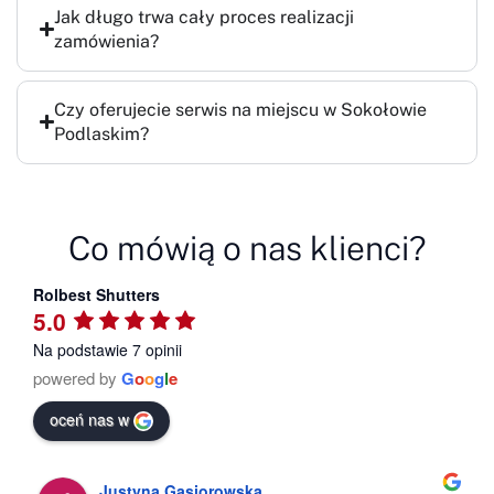
Jak długo trwa cały proces realizacji
zamówienia?
Czy oferujecie serwis na miejscu w Sokołowie
Podlaskim?
Co mówią o nas klienci?
Rolbest Shutters
5.0
Na podstawie 7 opinii
powered by
G
o
o
g
l
e
oceń nas w
na Gąsiorowska
Kat Ho-Su