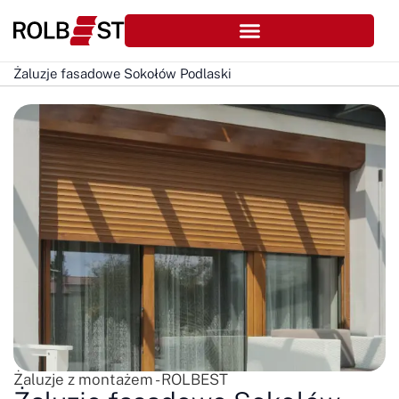
Żaluzje fasadowe Sokołów Podlaski
Żaluzje z montażem - ROLBEST