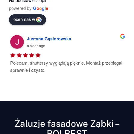
Na podstawie 7 opinii
powered by
G
o
o
g
l
e
oceń nas w
Kat Ho-Su
a year ago
Pełen profesjonalizm , dbałość o każdy nawet 
najmniejszy szczegół .Shuttersy są piękne , bardzo 
starannie wykonane. Montaż szybki i bezproblemowy . 
Polecam
Żaluzje fasadowe Ząbki –
ROLBEST