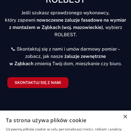
Jeśli szukasz sprawdzonego wykonawcy,
który zapewni
nowoczesne żaluzje fasadowe na wymiar
z montażem w Ząbkach (woj. mazowieckie)
, wybierz
ROLBEST.
📞 Skontaktuj się z nami i umów darmowy pomiar –
zobacz, jak nasze
żaluzje zewnętrzne
w Ząbkach
zmienią Twój dom, mieszkanie czy biuro.
SKONTAKTUJ SIĘ Z NAMI
×
Ta strona używa plików cookie
Żaluzje
Rolety
Pozostałe
Menu
Przydatn
Używamy plików cookie w celu personalizacji treści, reklam i analizy