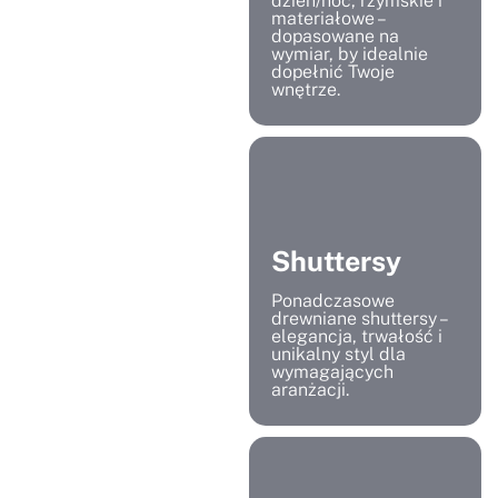
dzień/noc, rzymskie i
materiałowe –
dopasowane na
wymiar, by idealnie
dopełnić Twoje
wnętrze.
Shuttersy
Ponadczasowe
drewniane shuttersy –
elegancja, trwałość i
unikalny styl dla
wymagających
aranżacji.