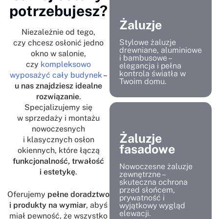
potrzebujesz?
Żaluzje
Niezależnie od tego,
Stylowe żaluzje
czy chcesz osłonić jedno
drewniane, aluminiowe
okno w salonie,
i bambusowe –
czy
kompleksowo
elegancja i pełna
kontrola światła w
wyposażyć cały budynek
–
Twoim domu.
u nas znajdziesz idealne
rozwiązanie
.
Specjalizujemy się
w sprzedaży i montażu
nowoczesnych
Żaluzje
i klasycznych osłon
fasadowe
okiennych, które łączą
funkcjonalność, trwałość
Nowoczesne żaluzje
i estetykę
.
zewnętrzne –
skuteczna ochrona
przed słońcem,
Oferujemy
pełne doradztwo
prywatność i
i produkty na wymiar
, abyś
wyjątkowy wygląd
elewacji.
miał pewność, że wszystko