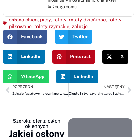
każdego domu.
osłona okien
,
pilsy
,
rolety
,
rolety dzień/noc
,
rolety
pilsowane
,
rolety rzymskie
,
żaluzje
Facebook
Twitter
LinkedIn
Pinterest
X
WhatsApp
LinkedIn
POPRZEDNI
NASTĘPNY
Żaluzje fasadowe i drewniane w salonie
Ciepło i styl, czyli shuttersy i żaluzje drewniane
Szeroka oferta osłon
okiennych
Jakiej osłony