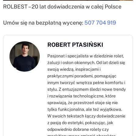
ROLBEST – 20 lat doświadczenia w całej Polsce
Umów się na bezpłatną wycenę:
507 704 919
ROBERT PTASIŃSKI
Pasjonat i specjalista w dziedzinie rolet,
żaluzji i osłon okiennych. Od lat dzieli się
swoją wiedzą, inspiracjami i
praktycznymi poradami, pomagając
innym tworzyć wnętrza pełne komfortu i
stylu. Z entuzjazmem śledzi nowe trendy
i rozwiązania technologiczne, które
sprawiają, że przestrzeń staje się nie
tylko funkcjonalna, ale też wyjątkowa.
W swoich tekstach łączy doświadczenie
z pasją do estetyki, pokazując, jak
odpowiednio dobrane rolety czy
moskitiery mogą zmienić charakter