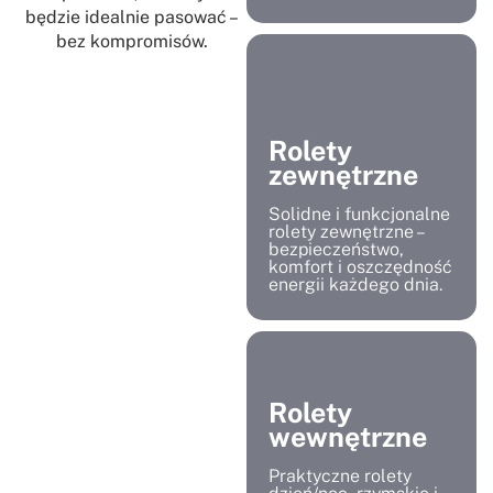
będzie idealnie pasować –
bez kompromisów.
Rolety
zewnętrzne
Solidne i funkcjonalne
rolety zewnętrzne –
bezpieczeństwo,
komfort i oszczędność
energii każdego dnia.
Rolety
wewnętrzne
Praktyczne rolety