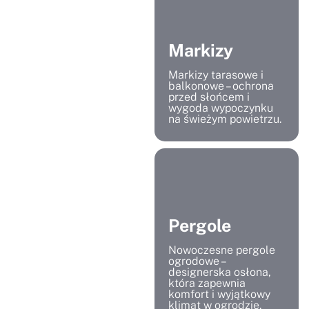
Markizy
Markizy tarasowe i
balkonowe – ochrona
przed słońcem i
wygoda wypoczynku
na świeżym powietrzu.
Pergole
Nowoczesne pergole
ogrodowe –
designerska osłona,
która zapewnia
komfort i wyjątkowy
klimat w ogrodzie.