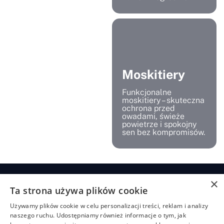
Moskitiery
Funkcjonalne
moskitiery – skuteczna
ochrona przed
owadami, świeże
powietrze i spokojny
sen bez kompromisów.
×
Ta strona używa plików cookie
Żaluzje
Rolety
Pozostałe
Menu
Przydatn
Używamy plików cookie w celu personalizacji treści, reklam i analizy
linki
Żaluzje
Rolety
Shuttersy
Strona
+48
naszego ruchu. Udostępniamy również informacje o tym, jak
bambusowe
dzień/noc
główna
Polityka
507
Markizy