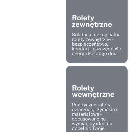
Rolety
zewnętrzne
Solidne i funkcjonalne
rolety zewnętrzne –
bezpieczeństwo,
komfort i oszczędność
energii każdego dnia.
Rolety
wewnętrzne
Praktyczne rolety
dzień/noc, rzymskie i
materiałowe –
dopasowane na
wymiar, by idealnie
dopełnić Twoje