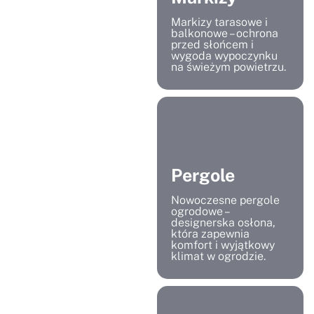
Markizy tarasowe i
balkonowe – ochrona
przed słońcem i
wygoda wypoczynku
na świeżym powietrzu.
Pergole
Nowoczesne pergole
ogrodowe –
designerska osłona,
która zapewnia
komfort i wyjątkowy
klimat w ogrodzie.