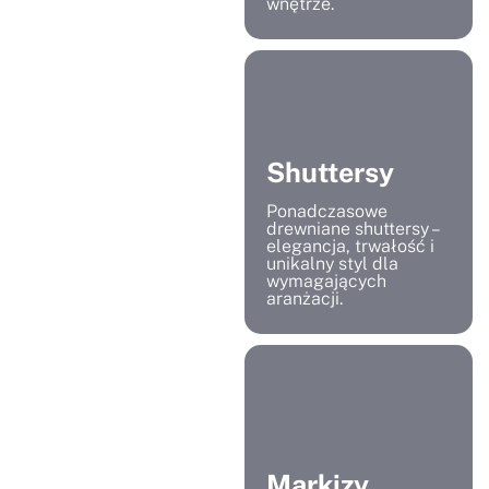
wnętrze.
Shuttersy
Ponadczasowe
drewniane shuttersy –
elegancja, trwałość i
unikalny styl dla
wymagających
aranżacji.
Markizy