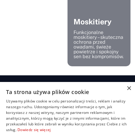
Moskitiery
Funkcjonalne
moskitiery – skuteczna
ochrona przed
owadami, świeże
powietrze i spokojny
sen bez kompromisów.
×
Ta strona używa plików cookie
Żaluzje
Rolety
Pozostałe
Menu
Przydatn
Używamy plików cookie w celu personalizacji treści, reklam i analizy
linki
Żaluzje
Rolety
Shuttersy
Strona
+48
naszego ruchu. Udostępniamy również informacje o tym, jak
bambusowe
dzień/noc
główna
Polityka
507
Markizy
korzystasz z naszej witryny, naszym partnerom reklamowym i
prywatności
704
Żaluzje
Rolety
O
Moskitiery
analitycznym, którzy mogą łączyć je z innymi informacjami, które im
drewniane
materiałowe
nas
919
Regulamin
Pergole
przekazałeś lub które zebrali w wyniku korzystania przez Ciebie z ich
Żaluzje
Rolety
Oferta
FAQ
biuro@rolbest.pl
usług.
Dowiedz się więcej
aluminiowe
rzymskie
Nasze
Darmowa