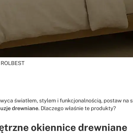
h ROLBEST
achwyca światłem, stylem i funkcjonalnością, postaw n
luzje drewniane
. Dlaczego właśnie te produkty?
nętrzne okiennice drewniane