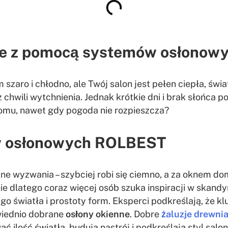
onie z pomocą systemów osłono
szaro i chłodno, ale Twój salon jest pełen ciepła, świa
chwili wytchnienia. Jednak krótkie dni i brak słońca po
omu, nawet gdy pogoda nie rozpieszcza?
w osłonowych ROLBEST
 wyzwania – szybciej robi się ciemno, a za oknem domi
ie dlatego coraz więcej osób szuka inspiracji w skand
 światła i prostoty form. Eksperci podkreślają, że kluc
owiednio dobrane
osłony okienne
. Dobre
żaluzje drewni
ć ilość światła, budują nastrój i podkreślają styl sal