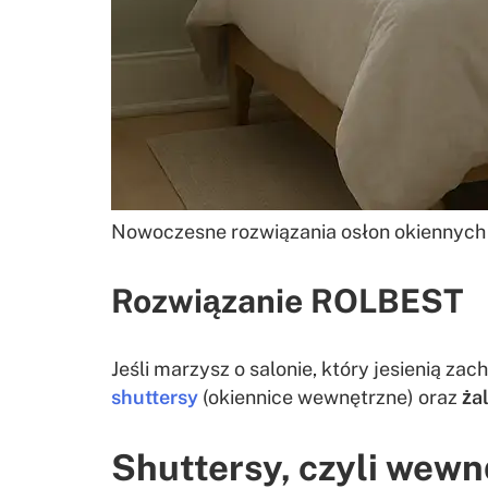
Nowoczesne rozwiązania osłon okiennyc
Rozwiązanie ROLBEST
Jeśli marzysz o salonie, który jesienią z
shuttersy
(okiennice wewnętrzne) oraz
ża
Shuttersy, czyli wew