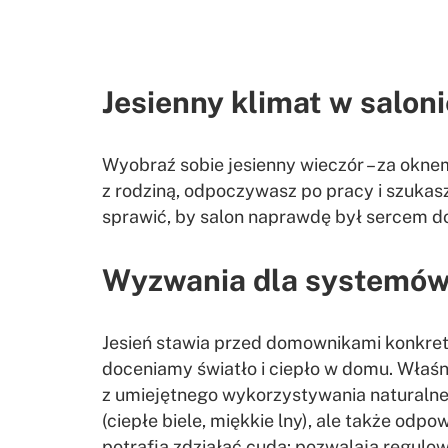
Jesienny klimat w sal
Wyobraź sobie jesienny wieczór – za oknem 
z rodziną, odpoczywasz po pracy i szukasz 
sprawić, by salon naprawdę był sercem d
Wyzwania dla systemó
Jesień stawia przed domownikami konkretne
doceniamy światło i ciepło w domu. Właśn
z umiejętnego wykorzystywania naturalnego
(ciepłe biele, miękkie lny), ale także odp
potrafią zdziałać cuda: pozwalają regulowa