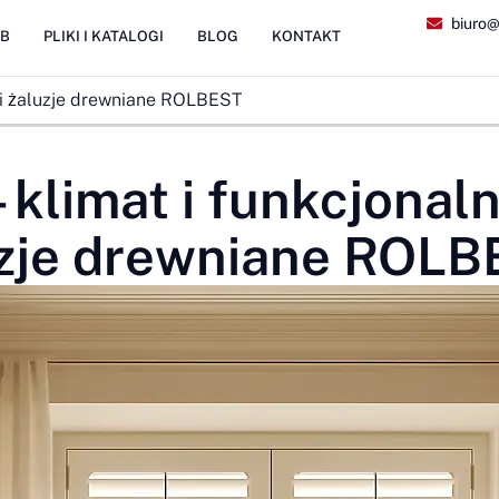
biuro@
2B
PLIKI I KATALOGI
BLOG
KONTAKT
sy i żaluzje drewniane ROLBEST
 klimat i funkcjonaln
luzje drewniane ROL