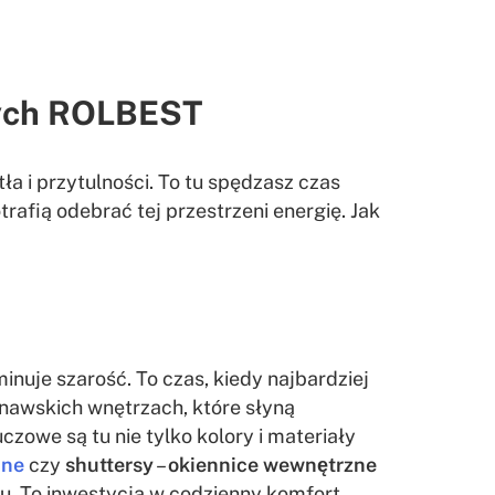
wych ROLBEST
tła i przytulności. To tu spędzasz czas
trafią odebrać tej przestrzeni energię. Jak
nuje szarość. To czas, kiedy najbardziej
ynawskich wnętrzach, które słyną
zowe są tu nie tylko kolory i materiały
ane
czy
shuttersy
–
okiennice wewnętrzne
onu. To inwestycja w codzienny komfort