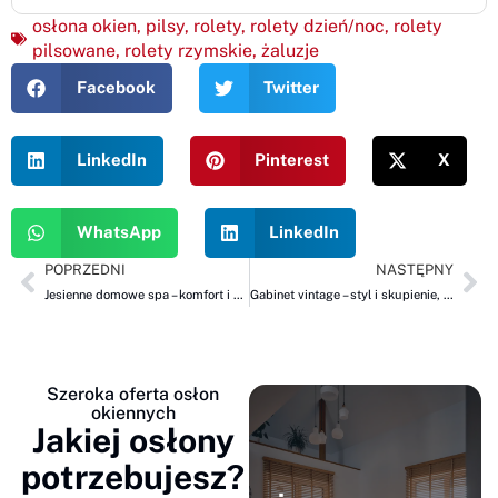
osłona okien
,
pilsy
,
rolety
,
rolety dzień/noc
,
rolety
pilsowane
,
rolety rzymskie
,
żaluzje
Facebook
Twitter
LinkedIn
Pinterest
X
WhatsApp
LinkedIn
POPRZEDNI
NASTĘPNY
Jesienne domowe spa – komfort i światło, czyli żaluzje drewniane i shuttersy ROLBEST
Gabinet vintage – styl i skupienie, czyli shuttersy i żaluzje drewniane ROLBEST
Szeroka oferta osłon
okiennych
Jakiej osłony
potrzebujesz?