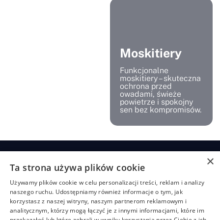
Moskitiery
Funkcjonalne
moskitiery – skuteczna
ochrona przed
owadami, świeże
powietrze i spokojny
sen bez kompromisów.
×
Ta strona używa plików cookie
Żaluzje
Rolety
Pozostałe
Menu
Przydatn
Używamy plików cookie w celu personalizacji treści, reklam i analizy
linki
Żaluzje
Rolety
Shuttersy
Strona
+48
naszego ruchu. Udostępniamy również informacje o tym, jak
bambusowe
dzień/noc
główna
Polityka
507
Markizy
korzystasz z naszej witryny, naszym partnerom reklamowym i
prywatności
704
Żaluzje
Rolety
O
Moskitiery
analitycznym, którzy mogą łączyć je z innymi informacjami, które im
drewniane
materiałowe
nas
919
Regulamin
Pergole
przekazałeś lub które zebrali w wyniku korzystania przez Ciebie z ich