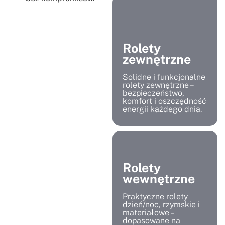
Rolety
zewnętrzne
Solidne i funkcjonalne
rolety zewnętrzne –
bezpieczeństwo,
komfort i oszczędność
energii każdego dnia.
Rolety
wewnętrzne
Praktyczne rolety
dzień/noc, rzymskie i
materiałowe –
dopasowane na