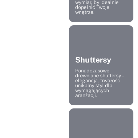
wymiar, by idealnie
dopełnić Twoje
wnętrze.
Shuttersy
Ponadczasowe
drewniane shuttersy –
elegancja, trwałość i
unikalny styl dla
wymagających
aranżacji.