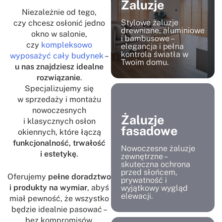
Żaluzje
Niezależnie od tego,
Stylowe żaluzje
czy chcesz osłonić jedno
drewniane, aluminiowe
okno w salonie,
i bambusowe –
czy
kompleksowo
elegancja i pełna
kontrola światła w
wyposażyć cały budynek
–
Twoim domu.
u nas znajdziesz idealne
rozwiązanie
.
Specjalizujemy się
w sprzedaży i montażu
nowoczesnych
Żaluzje
i klasycznych osłon
fasadowe
okiennych, które łączą
funkcjonalność, trwałość
Nowoczesne żaluzje
i estetykę
.
zewnętrzne –
skuteczna ochrona
przed słońcem,
Oferujemy
pełne doradztwo
prywatność i
i produkty na wymiar
, abyś
wyjątkowy wygląd
elewacji.
miał pewność, że wszystko
będzie idealnie pasować –
bez kompromisów.