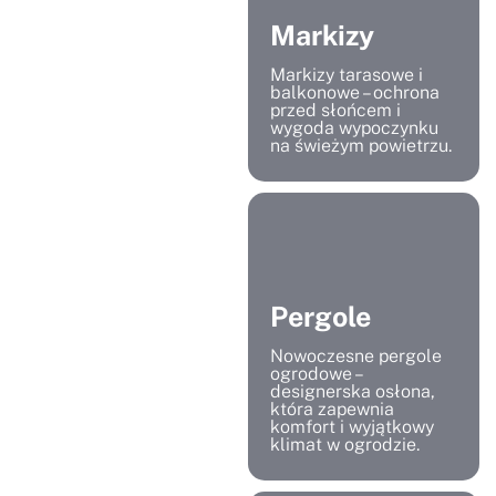
Markizy
Markizy tarasowe i
balkonowe – ochrona
przed słońcem i
wygoda wypoczynku
na świeżym powietrzu.
Pergole
Nowoczesne pergole
ogrodowe –
designerska osłona,
która zapewnia
komfort i wyjątkowy
klimat w ogrodzie.