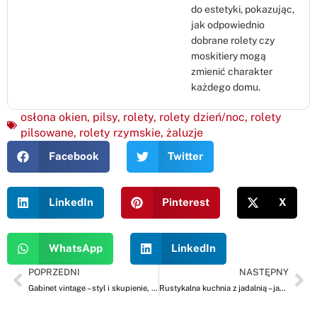
do estetyki, pokazując,
jak odpowiednio
dobrane rolety czy
moskitiery mogą
zmienić charakter
każdego domu.
osłona okien
,
pilsy
,
rolety
,
rolety dzień/noc
,
rolety
pilsowane
,
rolety rzymskie
,
żaluzje
Facebook
Twitter
LinkedIn
Pinterest
X
WhatsApp
LinkedIn
POPRZEDNI
NASTĘPNY
Gabinet vintage – styl i skupienie, czyli shuttersy i żaluzje drewniane ROLBEST
Rustykalna kuchnia z jadalnią – jak stworzyć przytulny klimat z wykorzystaniem osłon okiennych ROLBEST