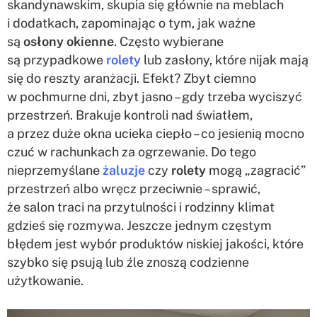
skandynawskim, skupia się głównie na meblach
i dodatkach, zapominając o tym, jak ważne
są
osłony okienne
. Często wybierane
są przypadkowe
rolety
lub zasłony, które nijak mają
się do reszty aranżacji. Efekt? Zbyt ciemno
w pochmurne dni, zbyt jasno – gdy trzeba wyciszyć
przestrzeń. Brakuje kontroli nad światłem,
a przez duże okna ucieka ciepło – co jesienią mocno
czuć w rachunkach za ogrzewanie. Do tego
nieprzemyślane
żaluzje
czy
rolety
mogą „zagracić”
przestrzeń albo wręcz przeciwnie – sprawić,
że salon traci na przytulności i rodzinny klimat
gdzieś się rozmywa. Jeszcze jednym częstym
błędem jest wybór produktów niskiej jakości, które
szybko się psują lub źle znoszą codzienne
użytkowanie.