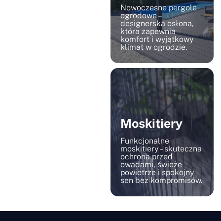
Nowoczesne pergole
ogrodowe –
designerska osłona,
która zapewnia
komfort i wyjątkowy
klimat w ogrodzie.
Moskitiery
Funkcjonalne
moskitiery – skuteczna
ochrona przed
owadami, świeże
powietrze i spokojny
sen bez kompromisów.