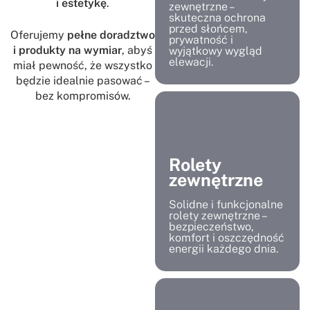
i estetykę
.
zewnętrzne –
skuteczna ochrona
przed słońcem,
Oferujemy
pełne doradztwo
prywatność i
i produkty na wymiar
, abyś
wyjątkowy wygląd
elewacji.
miał pewność, że wszystko
będzie idealnie pasować –
bez kompromisów.
Rolety
zewnętrzne
Solidne i funkcjonalne
rolety zewnętrzne –
bezpieczeństwo,
komfort i oszczędność
energii każdego dnia.