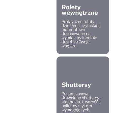
Rolety
wewnętrzne
Praktyczne rolety
dzień/noc, rzymskie i
materiałowe –
dopasowane na
wymiar, by idealnie
dopełnić Twoje
wnętrze.
Shuttersy
Ponadczasowe
drewniane shuttersy –
elegancja, trwałość i
unikalny styl dla
wymagających