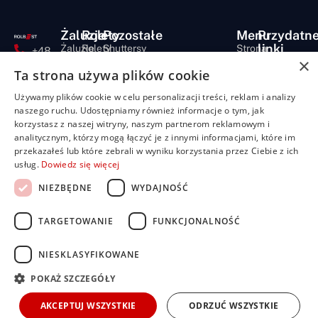
Żaluzje
Rolety
Pozostałe
Menu
Przydatn
linki
Żaluzje
Rolety
Shuttersy
Strona
+48
×
bambusowe
dzień/noc
główna
Polityka
507
Markizy
Ta strona używa plików cookie
prywatności
704
Żaluzje
Rolety
O
Moskitiery
drewniane
materiałowe
nas
919
Regulamin
Używamy plików cookie w celu personalizacji treści, reklam i analizy
Pergole
Żaluzje
Rolety
Oferta
FAQ
biuro@rolbest.pl
naszego ruchu. Udostępniamy również informacje o tym, jak
aluminiowe
rzymskie
Nasze
Darmowa
korzystasz z naszej witryny, naszym partnerom reklamowym i
Żaluzje
Rolety
realizacje
wycena
analitycznym, którzy mogą łączyć je z innymi informacjami, które im
fasadowe
plisowane
przekazałeś lub które zebrali w wyniku korzystania przez Ciebie z ich
Porady i
(pilsy)
usług.
Dowiedz się więcej
Żaluzje
inspiracje
pionowe
Rolety
Kontakt
NIEZBĘDNE
WYDAJNOŚĆ
zewnętrzne
Dla
Rolety
inwestorów i
screen
TARGETOWANIE
FUNKCJONALNOŚĆ
developerów
NIESKLASYFIKOWANE
POKAŻ SZCZEGÓŁY
Copyright © ROLBEST 2025.
realizacja:
creanova.pl
Wszelkie prawa zastrzeżone.
AKCEPTUJ WSZYSTKIE
ODRZUĆ WSZYSTKIE