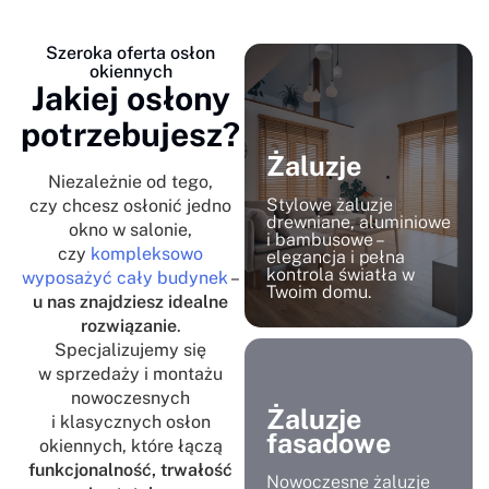
Szeroka oferta osłon
okiennych
Jakiej osłony
potrzebujesz?
Żaluzje
Niezależnie od tego,
Stylowe żaluzje
czy chcesz osłonić jedno
drewniane, aluminiowe
okno w salonie,
i bambusowe –
czy
kompleksowo
elegancja i pełna
kontrola światła w
wyposażyć cały budynek
–
Twoim domu.
u nas znajdziesz idealne
rozwiązanie
.
Specjalizujemy się
w sprzedaży i montażu
nowoczesnych
Żaluzje
i klasycznych osłon
fasadowe
okiennych, które łączą
funkcjonalność, trwałość
Nowoczesne żaluzje