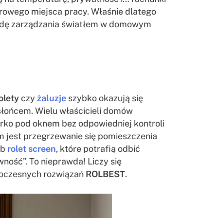
zdrowego miejsca pracy. Właśnie dlatego
wobodę zarządzania światłem w domowym
olety
czy
żaluzje
szybko okazują się
ę słońcem. Wielu właścicieli domów
biurko pod oknem bez odpowiedniej kontroli
m jest przegrzewanie się pomieszczenia
ub
rolet screen
, które potrafią odbić
ność”. To nieprawda! Liczy się
nowoczesnych rozwiązań
ROLBEST
.