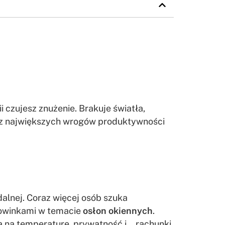
 czujesz znużenie. Brakuje światła,
en z największych wrogów produktywności
dalnej. Coraz więcej osób szuka
nowinkami w temacie
osłon okiennych
.
ją na temperaturę, prywatność i… rachunki