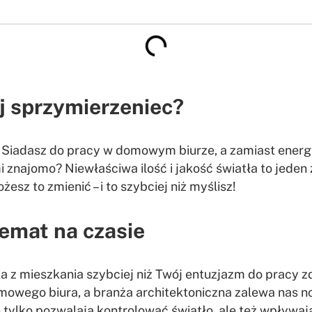
j sprzymierzeniec?
 Siadasz do pracy w domowym biurze, a zamiast energii
mi znajomo? Niewłaściwa ilość i jakość światła to jed
sz to zmienić – i to szybciej niż myślisz!
temat na czasie
ika z mieszkania szybciej niż Twój entuzjazm do pracy z
mowego biura, a branża architektoniczna zalewa nas 
 tylko pozwalają kontrolować światło, ale też wpływa