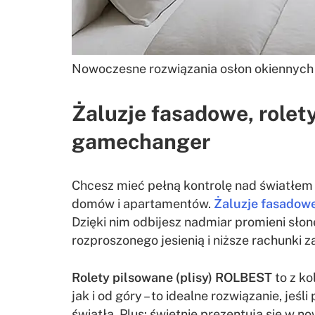
Nowoczesne rozwiązania osłon okiennyc
Żaluzje fasadowe, rolet
gamechanger
Chcesz mieć pełną kontrolę nad światłem i
domów i apartamentów.
Żaluzje fasadow
Dzięki nim odbijesz nadmiar promieni sło
rozproszonego jesienią i niższe rachunki 
Rolety pilsowane (plisy) ROLBEST
to z ko
jak i od góry – to idealne rozwiązanie, je
światła. Plus: świetnie prezentują się w 