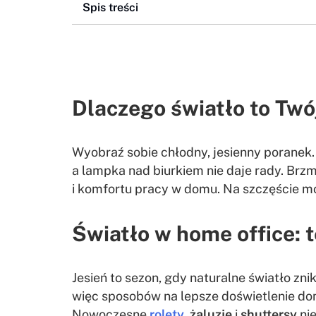
Spis treści
Dlaczego światło to Twó
Wyobraź sobie chłodny, jesienny poranek.
a lampka nad biurkiem nie daje rady. Brz
i komfortu pracy w domu. Na szczęście może
Światło w home office: 
Jesień to sezon, gdy naturalne światło zn
więc sposobów na lepsze doświetlenie do
Nowoczesne
rolety
,
żaluzje
i
shuttersy
nie