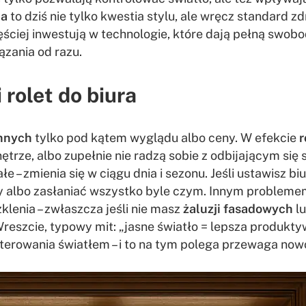
na
to dziś nie tylko kwestia stylu, ale wręcz standard 
częściej inwestują w technologie, które dają pełną s
ązania od razu.
 rolet do biura
ennych
tylko pod kątem wyglądu albo ceny. W efekcie
r
nętrze, albo zupełnie nie radzą sobie z odbijającym si
ałe – zmienia się w ciągu dnia i sezonu. Jeśli ustawisz 
zy albo zasłaniać wszystko byle czym. Innym probleme
lenia – zwłaszcza jeśli nie masz
żaluzji fasadowych
l
reszcie, typowy mit: „jasne światło = lepsza produktyw
ść sterowania światłem – i to na tym polega przewaga 