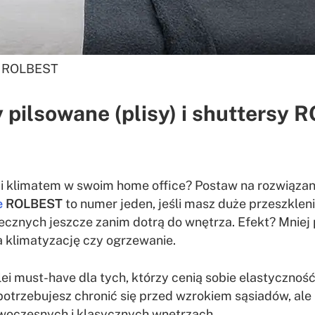
h ROLBEST
y pilsowane (plisy) i shutters
 klimatem w swoim home office? Postaw na rozwiązania,
e
ROLBEST
to numer jeden, jeśli masz duże przeszklen
necznych jeszcze zanim dotrą do wnętrza. Efekt? Mniej
za klimatyzację czy ogrzewanie.
lei must-have dla tych, którzy cenią sobie elastyczno
śli potrzebujesz chronić się przed wzrokiem sąsiadów, a
nowoczesnych i klasycznych wnętrzach.