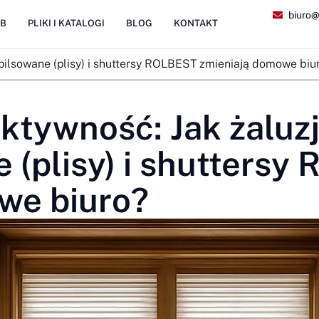
biuro@
2B
PLIKI I KATALOGI
BLOG
KONTAKT
 pilsowane (plisy) i shuttersy ROLBEST zmieniają domowe biu
ktywność: Jak żaluz
e (plisy) i shutters
we biuro?