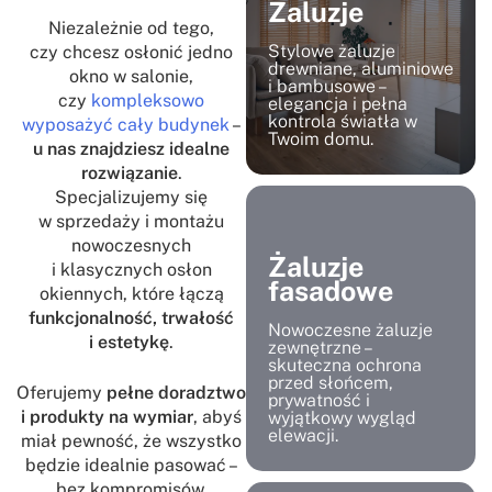
Żaluzje
Niezależnie od tego,
Stylowe żaluzje
czy chcesz osłonić jedno
drewniane, aluminiowe
okno w salonie,
i bambusowe –
czy
kompleksowo
elegancja i pełna
kontrola światła w
wyposażyć cały budynek
–
Twoim domu.
u nas znajdziesz idealne
rozwiązanie
.
Specjalizujemy się
w sprzedaży i montażu
nowoczesnych
Żaluzje
i klasycznych osłon
fasadowe
okiennych, które łączą
funkcjonalność, trwałość
Nowoczesne żaluzje
i estetykę
.
zewnętrzne –
skuteczna ochrona
przed słońcem,
Oferujemy
pełne doradztwo
prywatność i
i produkty na wymiar
, abyś
wyjątkowy wygląd
elewacji.
miał pewność, że wszystko
będzie idealnie pasować –
bez kompromisów.