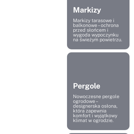
Markizy
Markizy tarasowe i
balkonowe – ochrona
przed słońcem i
wygoda wypoczynku
na świeżym powietrzu.
Pergole
Nowoczesne pergole
ogrodowe –
designerska osłona,
która zapewnia
komfort i wyjątkowy
klimat w ogrodzie.