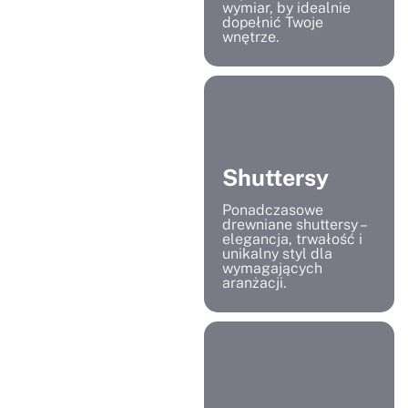
wymiar, by idealnie
dopełnić Twoje
wnętrze.
Shuttersy
Ponadczasowe
drewniane shuttersy –
elegancja, trwałość i
unikalny styl dla
wymagających
aranżacji.