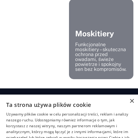
Moskitiery
Funkcjonalne
moskitiery – skuteczna
ochrona przed
owadami, świeże
powietrze i spokojny
sen bez kompromisów.
×
Ta strona używa plików cookie
Żaluzje
Rolety
Pozostałe
Menu
Przydatn
Używamy plików cookie w celu personalizacji treści, reklam i analizy
linki
Żaluzje
Rolety
Shuttersy
Strona
+48
naszego ruchu. Udostępniamy również informacje o tym, jak
bambusowe
dzień/noc
główna
Polityka
507
Markizy
korzystasz z naszej witryny, naszym partnerom reklamowym i
prywatności
704
Żaluzje
Rolety
O
Moskitiery
analitycznym, którzy mogą łączyć je z innymi informacjami, które im
drewniane
materiałowe
nas
919
Regulamin
Pergole
przekazałeś lub które zebrali w wyniku korzystania przez Ciebie z ich