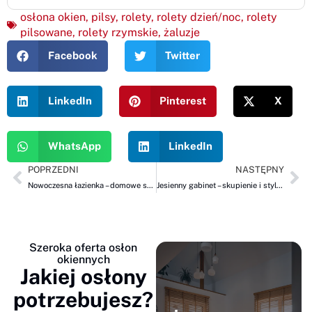
osłona okien
,
pilsy
,
rolety
,
rolety dzień/noc
,
rolety
pilsowane
,
rolety rzymskie
,
żaluzje
Facebook
Twitter
LinkedIn
Pinterest
X
WhatsApp
LinkedIn
POPRZEDNI
NASTĘPNY
Nowoczesna łazienka – domowe spa z: shuttersy i żaluzje drewniane ROLBEST
Jesienny gabinet – skupienie i styl dzięki żaluzjom drewnianym ROLBEST
Szeroka oferta osłon
okiennych
Jakiej osłony
potrzebujesz?