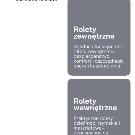
Rolety
zewnętrzne
Solidne i funkcjonalne
rolety zewnętrzne –
bezpieczeństwo,
komfort i oszczędność
energii każdego dnia.
Rolety
wewnętrzne
Praktyczne rolety
dzień/noc, rzymskie i
materiałowe –
dopasowane na