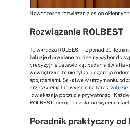
Nowoczesne rozwiązania osłon okiennyc
Rozwiązanie ROLBEST
Tu wkracza
ROLBEST
– z ponad 20-letni
żaluzje drewniane
to idealny wybór do syp
precyzyjnie ustawić kąt padania światła 
wewnętrzne
, to nie tylko elegancja rode
spojrzeniami. Są łatwe w utrzymaniu, odpo
przeszklenia lub wyjście na taras,
żaluzje
i zwiększają poczucie prywatności. Każde
ROLBEST
oferuje bezpłatną wycenę i fach
Poradnik praktyczny o