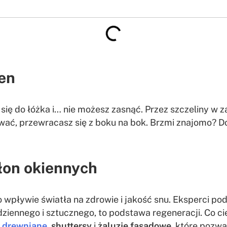
en
się do łóżka i… nie możesz zasnąć. Przez szczeliny w zas
wać, przewracasz się z boku na bok. Brzmi znajomo? D
łon okiennych
o wpływie światła na zdrowie i jakość snu. Eksperci p
 dziennego i sztucznego, to podstawa regeneracji. Co c
e drewniane
,
shuttersy
i
żaluzje fasadowe
, które pozwa