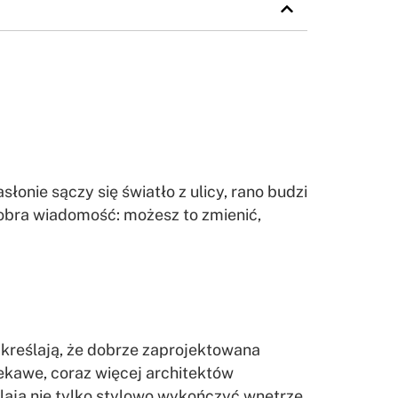
łonie sączy się światło z ulicy, rano budzi
obra wiadomość: możesz to zmienić,
odkreślają, że dobrze zaprojektowana
iekawe, coraz więcej architektów
lają nie tylko stylowo wykończyć wnętrze,