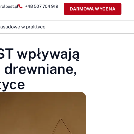
rolbest.pl
+48 507 704 919
DARMOWA WYCENA
 fasadowe w praktyce
EST wpływają
 drewniane,
tyce