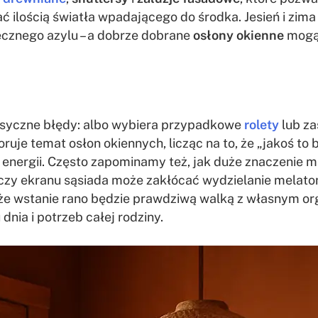
ć ilością światła wpadającego do środka. Jesień i zi
ecznego azylu – a dobrze dobrane
osłony okienne
mogą 
asyczne błędy: albo wybiera przypadkowe
rolety
lub za
gnoruje temat osłon okiennych, licząc na to, że „jakoś t
t energii. Często zapominamy też, jak duże znaczenie 
i czy ekranu sąsiada może zakłócać wydzielanie melaton
, że wstanie rano będzie prawdziwą walką z własnym o
nia i potrzeb całej rodziny.