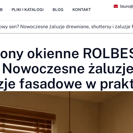
biuro@
2B
PLIKI I KATALOGI
BLOG
KONTAKT
owy sen? Nowoczesne żaluzje drewniane, shuttersy i żaluzje
osłony okienne ROLB
 Nowoczesne żaluzje
uzje fasadowe w prak