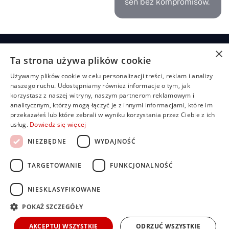
sen bez kompromisów.
×
Ta strona używa plików cookie
Żaluzje
Rolety
Pozostałe
Menu
Przydatn
Używamy plików cookie w celu personalizacji treści, reklam i analizy
linki
Żaluzje
Rolety
Shuttersy
Strona
+48
naszego ruchu. Udostępniamy również informacje o tym, jak
bambusowe
dzień/noc
główna
Polityka
507
Markizy
korzystasz z naszej witryny, naszym partnerom reklamowym i
prywatności
704
Żaluzje
Rolety
O
Moskitiery
analitycznym, którzy mogą łączyć je z innymi informacjami, które im
drewniane
materiałowe
nas
919
Regulamin
Pergole
przekazałeś lub które zebrali w wyniku korzystania przez Ciebie z ich
Żaluzje
Rolety
Oferta
FAQ
biuro@rolbest.pl
usług.
Dowiedz się więcej
aluminiowe
rzymskie
Nasze
Darmowa
NIEZBĘDNE
WYDAJNOŚĆ
Żaluzje
Rolety
realizacje
wycena
fasadowe
plisowane
Porady i
(pilsy)
Żaluzje
inspiracje
TARGETOWANIE
FUNKCJONALNOŚĆ
pionowe
Rolety
Kontakt
zewnętrzne
Dla
NIESKLASYFIKOWANE
Rolety
inwestorów i
screen
developerów
POKAŻ SZCZEGÓŁY
AKCEPTUJ WSZYSTKIE
ODRZUĆ WSZYSTKIE