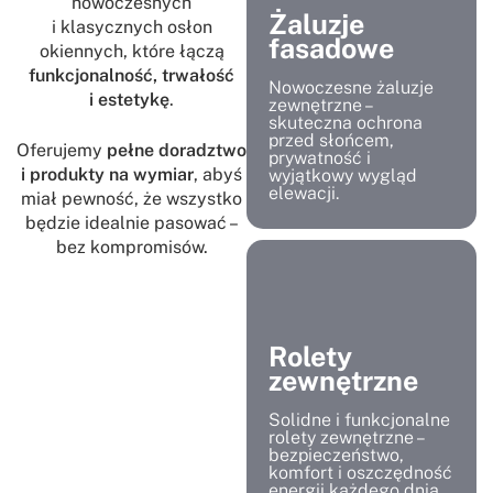
nowoczesnych
Żaluzje
i klasycznych osłon
fasadowe
okiennych, które łączą
funkcjonalność, trwałość
Nowoczesne żaluzje
i estetykę
.
zewnętrzne –
skuteczna ochrona
przed słońcem,
Oferujemy
pełne doradztwo
prywatność i
i produkty na wymiar
, abyś
wyjątkowy wygląd
elewacji.
miał pewność, że wszystko
będzie idealnie pasować –
bez kompromisów.
Rolety
zewnętrzne
Solidne i funkcjonalne
rolety zewnętrzne –
bezpieczeństwo,
komfort i oszczędność
energii każdego dnia.