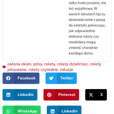
tylko funkcjonalna, ale
też wyjątkowa. W
swoich tekstach łączy
doświadczenie z pasją
do estetyki, pokazując,
jak odpowiednio
dobrane rolety czy
moskitiery mogą
zmienić charakter
każdego domu.
osłona okien
,
pilsy
,
rolety
,
rolety dzień/noc
,
rolety
pilsowane
,
rolety rzymskie
,
żaluzje
Facebook
Twitter
LinkedIn
Pinterest
X
WhatsApp
LinkedIn