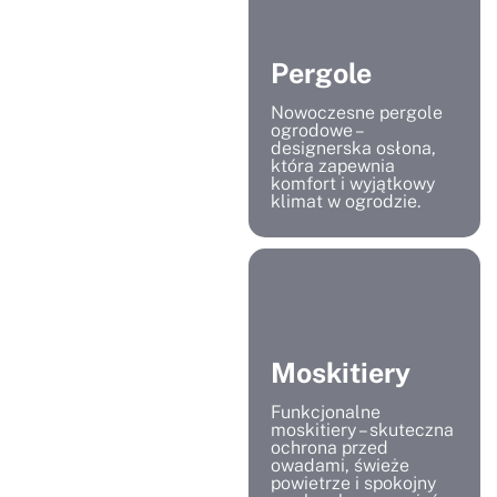
Pergole
Nowoczesne pergole
ogrodowe –
designerska osłona,
która zapewnia
komfort i wyjątkowy
klimat w ogrodzie.
Moskitiery
Funkcjonalne
moskitiery – skuteczna
ochrona przed
owadami, świeże
powietrze i spokojny