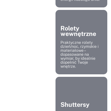
Rolety
wewnętrzne
Praktyczne rolety
dzień/noc, rzymskie i
materiałowe –
dopasowane na
wymiar, by idealnie
dopełnić Twoje
wnętrze.
Shuttersy