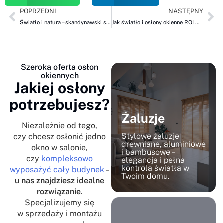
POPRZEDNI
NASTĘPNY
Światło i natura – skandynawski salon, czyli shuttersy i żaluzje drewniane ROLBEST
Jak światło i osłony okienne ROLBEST wpływają na zdrowy sen? Nowoczesne żaluzje drewniane, shuttersy i żaluzje fasadowe w praktyce
Szeroka oferta osłon
okiennych
Jakiej osłony
potrzebujesz?
Żaluzje
Niezależnie od tego,
Stylowe żaluzje
czy chcesz osłonić jedno
drewniane, aluminiowe
okno w salonie,
i bambusowe –
czy
kompleksowo
elegancja i pełna
kontrola światła w
wyposażyć cały budynek
–
Twoim domu.
u nas znajdziesz idealne
rozwiązanie
.
Specjalizujemy się
w sprzedaży i montażu