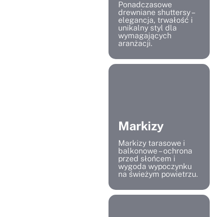
Ponadczasowe
drewniane shuttersy –
elegancja, trwałość i
unikalny styl dla
wymagających
aranżacji.
Markizy
Markizy tarasowe i
balkonowe – ochrona
przed słońcem i
wygoda wypoczynku
na świeżym powietrzu.